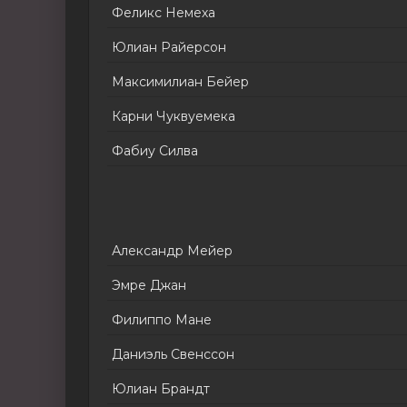
Феликс Немеха
Юлиан Райерсон
Максимилиан Бейер
Карни Чуквуемека
Фабиу Силва
Александр Мейер
Эмре Джан
Филиппо Мане
Даниэль Свенссон
Юлиан Брандт