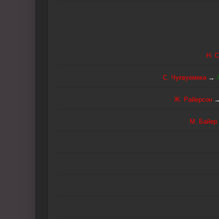
Н. 
C. Чуквуемека
→
Ж. Райерсон
М. Байер