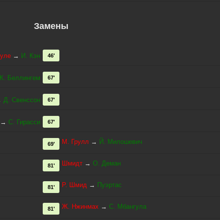
Замены
Суле
→
И. Кэн
46'
Ж. Беллингем
67'
→
Д. Свенссон
67'
→
С. Гирасси
67'
М. Грулл
→
Й. Милошевич
69'
Шмидт
→
О. Деман
81'
Р. Шмид
→
Пуэртас
81'
Ж. Нжинмах
→
С. Мбангула
81'