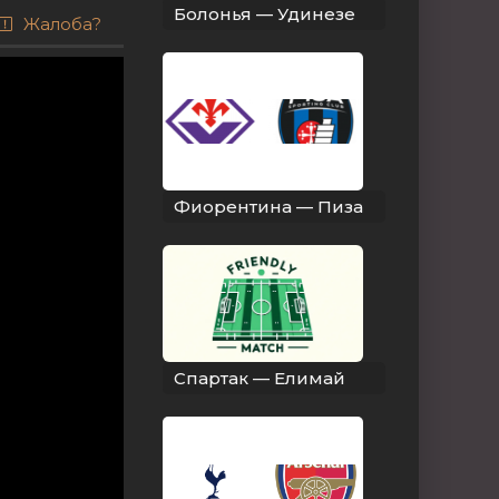
Болонья — Удинезе
Жалоба?
Фиорентина — Пиза
Спартак — Елимай