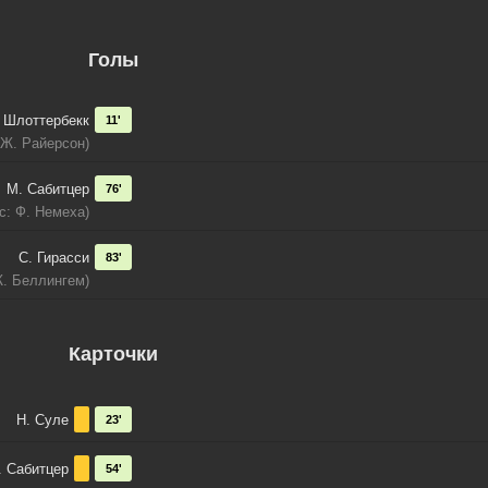
Голы
Шлоттербекк
11'
 Ж. Райерсон)
М. Сабитцер
76'
с: Ф. Немеха)
С. Гирасси
83'
Ж. Беллингем)
Карточки
Н. Суле
23'
. Сабитцер
54'