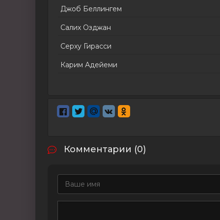
Джоб Беллингем
Салих Озджан
Серху Гирасси
Карим Адейеми
Комментарии (0)