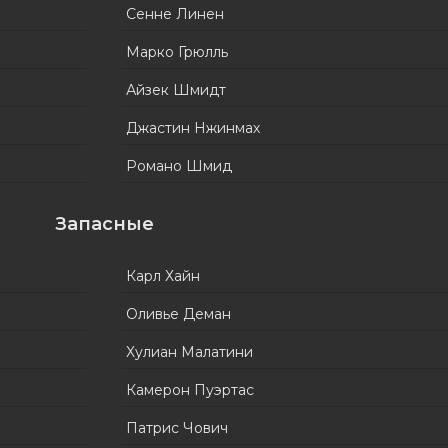
Сенне Линен
Марко Грюлль
Айзек Шмидт
Джастин Нжинмах
Романо Шмид
Запасные
Карл Хайн
Оливье Деман
Хулиан Малатини
Камерон Пуэртас
Патрис Чович