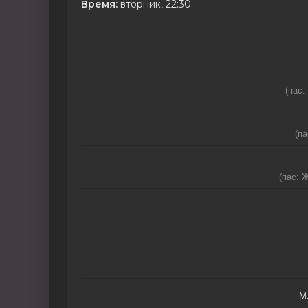
Время:
вторник, 22:30
(пас:
(па
(пас: 
М