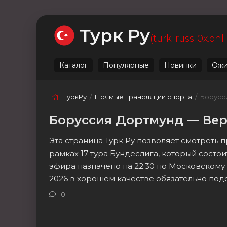
Ожидаемые
Лучшие
Live
Категории
Турк Ру
(turk-russ10x.onl
Каталог
Популярные
Новинки
Ожи
ТуркРу
/
Прямые трансляции спорта
/ Борусс
Боруссия Дортмунд — Вер
Эта страница Турк Ру позволяет смотреть
рамках 17 тура Бундеслига, который состо
эфира назначено на 22:30 по Московскому
2026 в хорошем качестве обязательно под
0