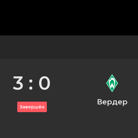
3 : 0
Вердер
Завершён