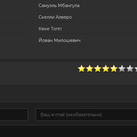
Самуэль Мбангула
Скелли Алверо
Кеке Топп
Йован Милошевич