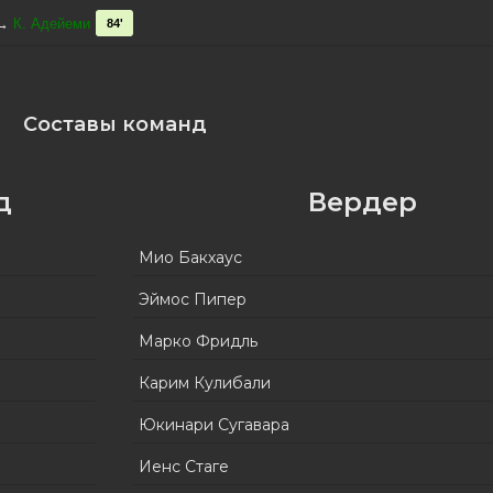
→
К. Адейеми
84'
Составы команд
д
Вердер
Мио Бакхаус
Эймос Пипер
Марко Фридль
Карим Кулибали
Юкинари Сугавара
Иенс Стаге