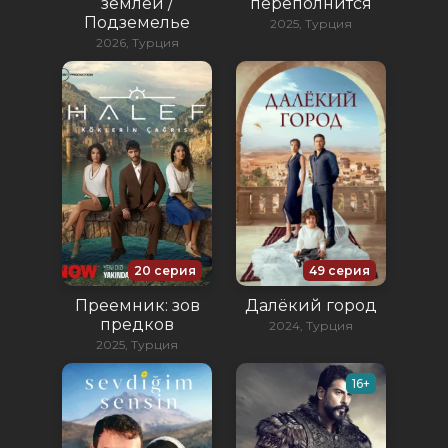
землей /
переполнится
Подземелье
2025, Турция
2026, Турция
20 серия
49 серия
Преемник: зов
Далёкий город
предков
2024, Турция
2025, Турция
16+