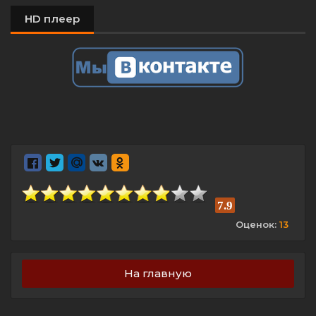
HD плеер
7.9
Оценок:
13
На главную