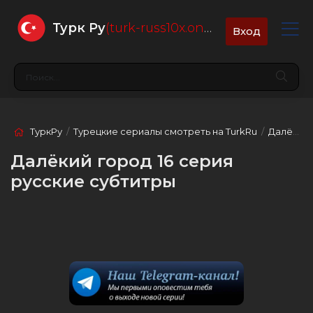
Турк Ру
(turk-russ10x.online)
Вход
ТуркРу
/
Турецкие сериалы смотреть на TurkRu
/
Далёкий город
Далёкий город 16 серия
русские субтитры