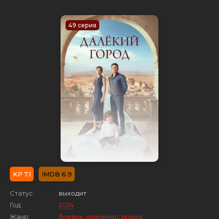
49 серия
7.1
6.9
Статус:
выходит
Год:
2024
Жанр:
боевик
,
криминал
,
драма