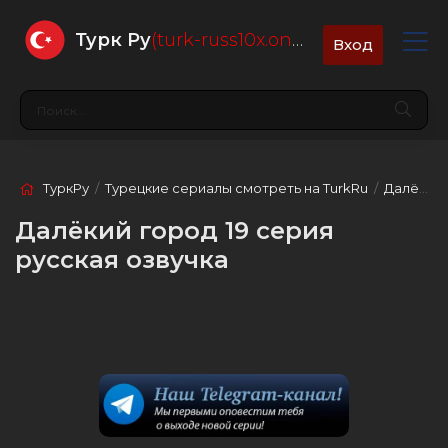
Турк Ру
(turk-russ10x.online)
Вход
ТуркРу
/
Турецкие сериалы смотреть на TurkRu
/
Далёкий город
Далёкий город 19 серия
русская озвучка