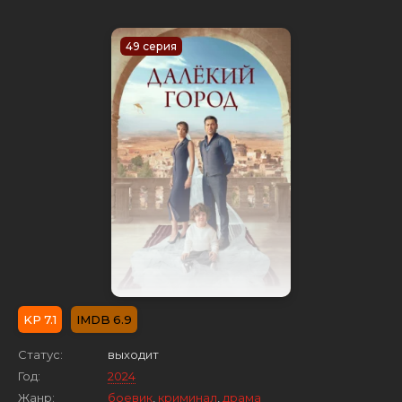
49 серия
7.1
6.9
Статус:
выходит
Год:
2024
Жанр:
боевик
,
криминал
,
драма