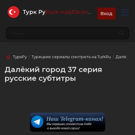
Турк Ру
(turk-russ10x.online)
Вход
ТуркРу
/
Турецкие сериалы смотреть на TurkRu
/
Далёкий город
Далёкий город 37 серия
русские субтитры