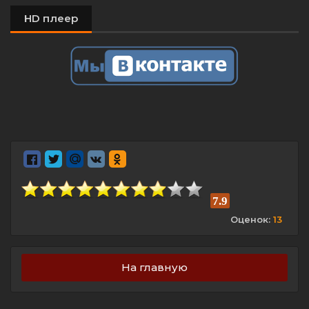
HD плеер
7.9
Оценок:
13
На главную