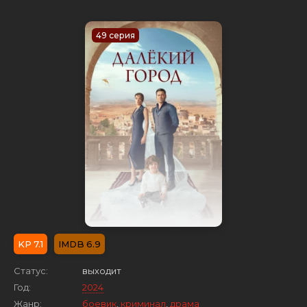
49 серия
7.1
6.9
Статус:
выходит
Год:
2024
Жанр:
боевик
,
криминал
,
драма