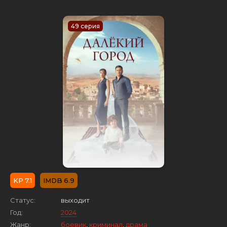
49 серия
7.1
6.9
Статус:
выходит
Год:
2024
Жанр:
боевик
,
криминал
,
драма