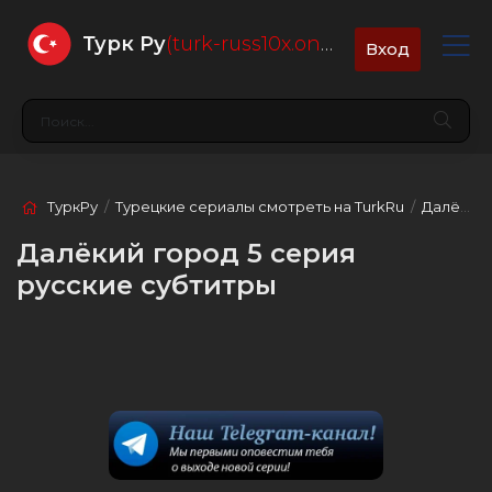
Турк Ру
(turk-russ10x.online)
Вход
ТуркРу
/
Турецкие сериалы смотреть на TurkRu
/
Далёкий город
Далёкий город 5 серия
русские субтитры