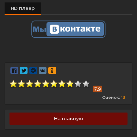
HD плеер
7.9
Оценок:
13
На главную