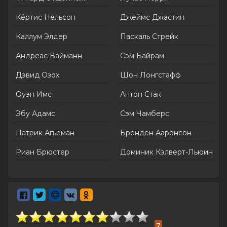
Кёртис Нельсон
Джеймс Джастин
Каллум Элдер
Паскаль Стрейк
Андреас Вайманн
Сэм Байрам
Дэвид Озох
Шон Лонгстафф
Оуэн Имс
Антон Стак
Эбу Адамс
Сэм Чамберс
Патрик Агьеман
Бренден Ааронсон
Риан Брюстер
Доминик Кэлверт-Льюин
7