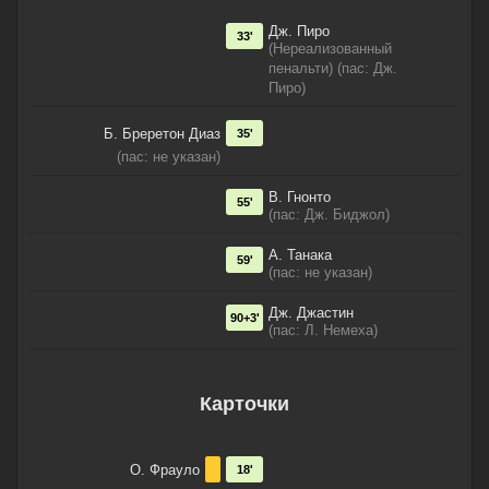
Дж. Пиро
33'
(Нереализованный
пенальти) (пас: Дж.
Пиро)
Б. Бреретон Диаз
35'
(пас: не указан)
В. Гнонто
55'
(пас: Дж. Биджол)
А. Танака
59'
(пас: не указан)
Дж. Джастин
90+3'
(пас: Л. Немеха)
Карточки
О. Фрауло
18'