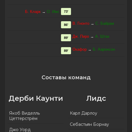
Б. Кларк
→
О. Имс
73'
В. Гнонто
→
С. Байрам
86'
Дж. Пиро
→
А. Штах
89'
Окафор
→
Б. Ааронсон
89'
Составы команд
Дерби Каунти
Лидс
Якоб Виделль
Карл Дарлоу
Цеттерстрём
Себастьян Борнау
Джо Уорд