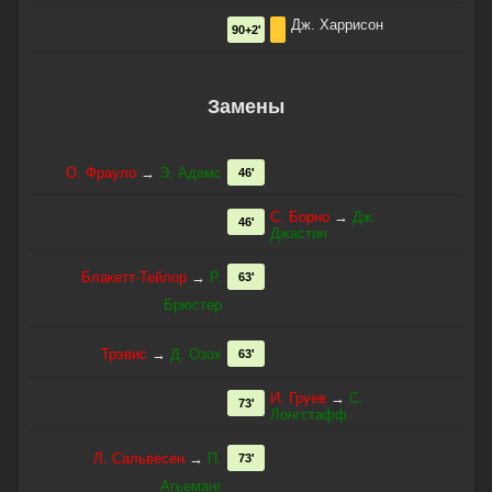
Дж. Харрисон
90+2'
Замены
О. Фрауло
→
Э. Адамс
46'
С. Борно
→
Дж.
46'
Джастин
Блакетт-Тейлор
→
Р.
63'
Брюстер
Трэвис
→
Д. Озох
63'
И. Груев
→
С.
73'
Лонгстафф
Л. Сальвесен
→
П.
73'
Агьеманг