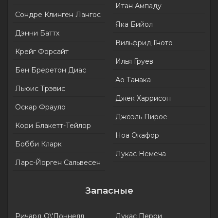
Итан Ампаду
Сондре Клинген Лангос
Яка Бийол
Дэнни Баттх
Вильфрид Гното
Крейг Форсайт
Илья Груев
Бен Бреретон Диас
Ао Танака
Льюис Трэвис
Джек Харрисон
Оскар Фрауло
Джоэль Пирое
Кори Блакетт-Тейлор
Ноа Окафор
Бобби Кларк
Лукас Немеча
Ларс-Йорген Сальвесен
Запасные
Ричард О\'Доннелл
Лукас Перри