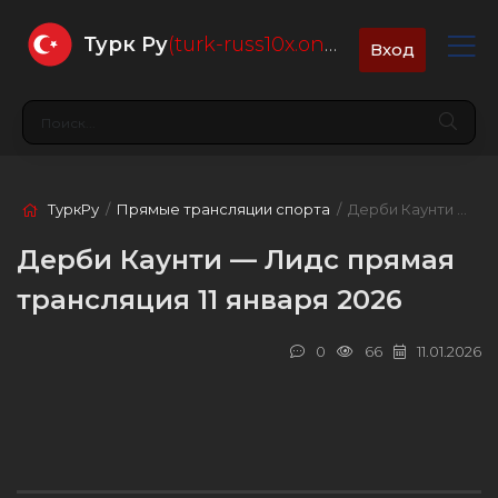
Турк Ру
(turk-russ10x.online)
Вход
ТуркРу
/
Прямые трансляции спорта
/ Дерби Каунти — Лидс
Дерби Каунти — Лидс прямая
трансляция 11 января 2026
0
66
11.01.2026