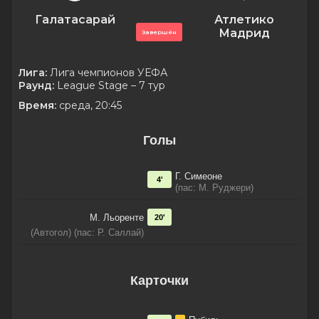
Галатасарай
Атлетико
Мадрид
Завершён
Лига:
Лига чемпионов УЕФА
Раунд:
League Stage – 7 тур
Время:
среда, 20:45
Голы
Г. Симеоне
4'
(пас: М. Руджери)
М. Льоренте
20'
(Автогол) (пас: Р. Саллай)
Карточки