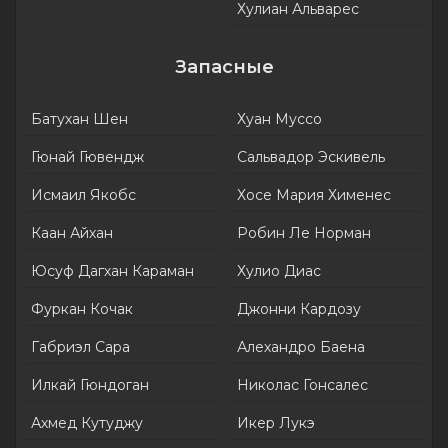
Хулиан Альварес
Запасные
Батухан Шен
Хуан Муссо
Гюнай Гювендж
Сальвадор Эскивель
Исмаил Якобс
Хосе Мария Хименес
Каан Айхан
Робин Ле Норман
Юсуф Дагхан Караман
Хулио Диас
Фуркан Кочак
Джонни Кардозу
Габриэл Сара
Алехандро Баена
Илкай Гюндоган
Николас Гонсалес
Ахмед Кутуджу
Икер Лукэ