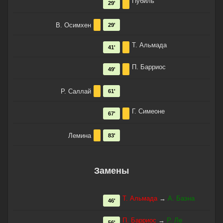
Пубиль
29'
В. Осимхен
29'
Т. Альмада
41'
П. Барриос
49'
Р. Саллай
61'
Г. Симеоне
67'
Лемина
83'
Замены
Т. Альмада
→
А. Баэна
46'
П. Барриос
→
Р. Ле
56'