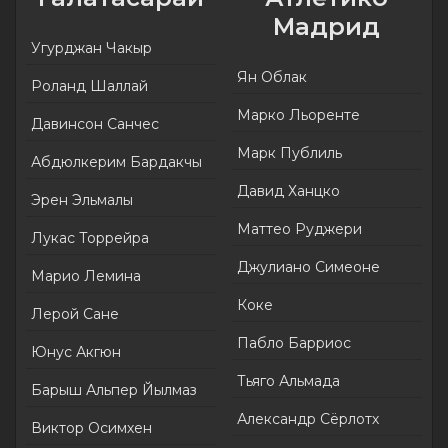
Мадрид
Угурджан Чакыр
Ян Облак
Роланд Шаллай
Марко Льоренте
Давинсон Санчес
Марк Публиль
Абдюлкерим Бардакчы
Давид Ханцко
Эрен Эльмалы
Маттео Руджери
Лукас Торрейра
Джулиано Симеоне
Марио Лемина
Коке
Лерой Сане
Пабло Барриос
Юнус Акгюн
Тьяго Альмада
Барыш Альпер Йылмаз
Александр Сёрлотх
Виктор Осимхен