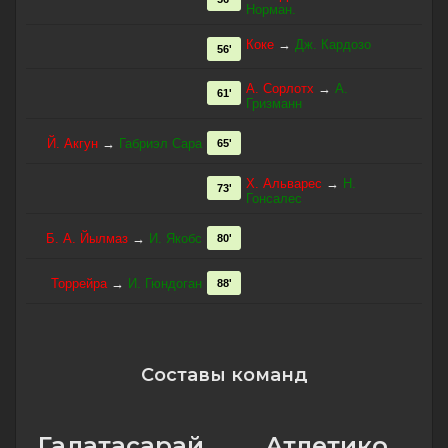
Норман.
Коке
→
Дж. Кардозо
56'
А. Сорлотх
→
А.
61'
Гризманн
Й. Акгун
→
Габриэл Сара
65'
Х. Альварес
→
Н.
73'
Гонсалес
Б. А. Йылмаз
→
И. Якобс
80'
Торрейра
→
И. Гюндоган
88'
Составы команд
Галатасарай
Атлетико