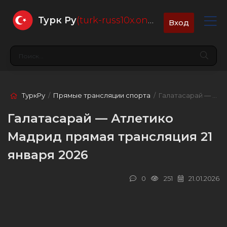
Турк Ру
(turk-russ10x.online)
Вход
ТуркРу
/
Прямые трансляции спорта
/ Галатасарай — Атлетико Мадрид
Галатасарай — Атлетико
Мадрид прямая трансляция 21
января 2026
0
251
21.01.2026