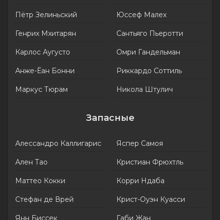
Пётр Зелиньский
Юссеф Малех
Генрих Мхитарян
Сантьяго Пьеротти
Карлос Аугусто
Омри Гандельман
Анже-Ёан Бонни
Риккардо Соттиль
Маркус Тюрам
Никола Штулич
Запасные
Алессандро Каллигарис
Яспер Самоя
Ален Тао
Кристиан Фрюхтль
Маттео Кокки
Корри Ндаба
Стефан де Врей
Крист-Оуэн Куасси
Янн Биссек
Габи Жан