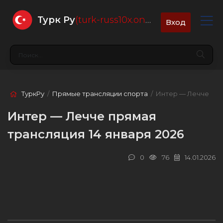
Турк Ру
(turk-russ10x.online)
Вход
ТуркРу
/
Прямые трансляции спорта
/ Интер — Лечче
Интер — Лечче прямая
трансляция 14 января 2026
0
76
14.01.2026