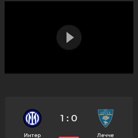
1 : 0
Интер
Лечче