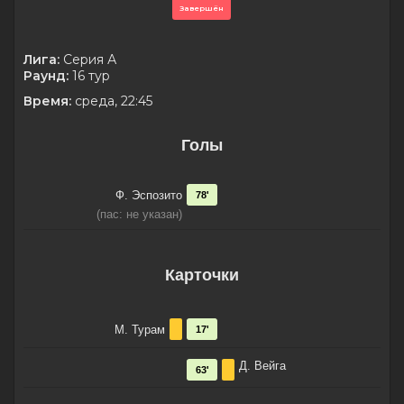
Завершён
Лига:
Серия А
Раунд:
16 тур
Время:
среда, 22:45
Голы
Ф. Эспозито
78'
(пас: не указан)
Карточки
М. Турам
17'
Д. Вейга
63'