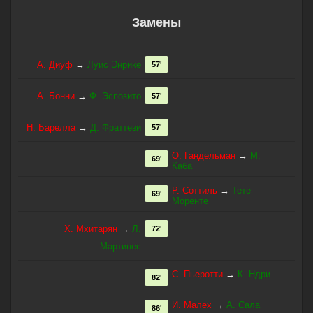
Замены
А. Диуф
→
Луис Энрике
57'
А. Бонни
→
Ф. Эспозито
57'
Н. Барелла
→
Д. Фраттези
57'
О. Гандельман
→
М.
69'
Каба
Р. Соттиль
→
Тете
69'
Моренте
Х. Мхитарян
→
Л.
72'
Мартинес
С. Пьеротти
→
К. Ндри
82'
И. Малех
→
А. Сала
86'