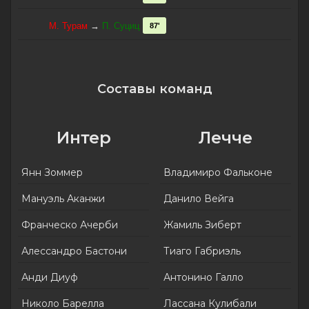
М. Турам
→
П. Суциц
87'
Составы команд
Интер
Лечче
Янн Зоммер
Владимиро Фальконе
Мануэль Аканжи
Данило Вейга
Франческо Ачерби
Жамиль Зиберт
Алессандро Бастони
Тиаго Габриэль
Анди Диуф
Антонино Галло
Николо Барелла
Лассана Кулибали