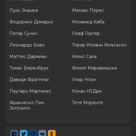
Луис Энрике
Матиас Перес
Федерико Димарко
Мохамед Каба
Петар Сучич
Олаф Гортер
Леонардо Бово
Торир Иоханн Хельгасон
Маттео Дармиан
Алекс Сала
Томас Беренбрук
Филип Мархвиньски
Давиде Фраттези
Умар Нгом
Лаутаро Мартинес
Конан Н\'Дри
Франческо Пио
Тете Моренте
Эспозито