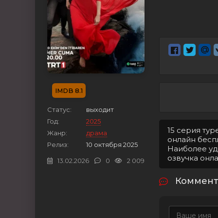
8.1
Статус:
выходит
Год:
2025
15 серия ту
Жанр:
драма
онлайн беспл
Релиз:
10 октября 2025
Наиболее уд
озвучка онл
13.02.2026
0
2 009
Коммент