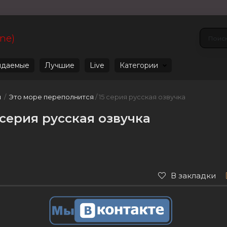
ine)
даемые
Лучшие
Live
Категории
u
/
Это море переполнится
/ 15 серия русская озвучка
 серия русская озвучка
В закладки