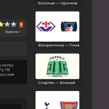
Болонья — Удинезе
8
Оценок:
1
Фиорентина — Пиза
осмотру
Ру ТВ.
русская
Спартак — Елимай