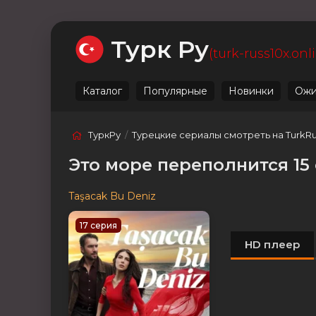
Ожидаемые
Лучшие
Live
Категории
Турк Ру
(turk-russ10x.onl
Каталог
Популярные
Новинки
Ожи
ТуркРу
/
Турецкие сериалы смотреть на TurkR
Это море переполнится 15
Taşacak Bu Deniz
17 серия
HD плеер