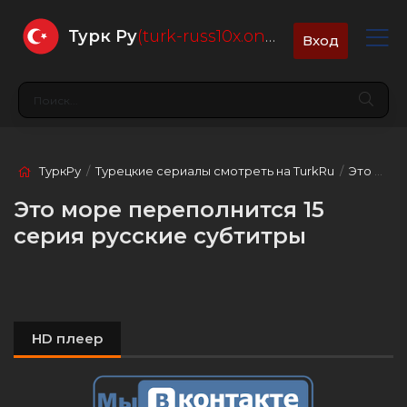
Турк Ру
(turk-russ10x.online)
Вход
ТуркРу
/
Турецкие сериалы смотреть на TurkRu
/
Это море переполнится
Это море переполнится 15
серия русские субтитры
HD плеер