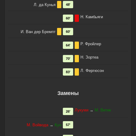
Л. да Кунья
48'
Н. Камбьяги
60'
И. Ван дер Бремпт
60'
Р. Фройлер
64'
Н. Зортеа
70'
Л. Фергюсон
83'
Замены
Лукуми
→
М. Витик
26'
М. Войвода
→
Кун
57'