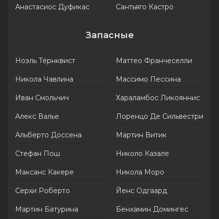
Анастасиос Дуфикас
Сантьяго Кастро
Запасные
Ноэль Тёрнквист
Маттео Франчеселли
Никола Чавлина
Массимо Пессина
Иван Смольчич
Хараламбос Ликояннис
Алекс Валье
Лоренцо Де Сильвестри
Альберто Доссена
Мартин Витик
Стефан Пош
Николо Казале
Максанс Какере
Никола Моро
Серхи Роберто
Йенс Одгаард
Мартин Батурина
Бенхамин Домингес