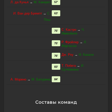
Л. да Кунья
→
М. Какерет
57'
И. Ван дер Бремпт
→
С.
63'
Пош
С. Кастро
→
Ч.
75'
Иммобиле
Р. Фройлер
→
Л.
75'
Фергюсон
Дж. Роу
→
Н. Казале
76'
Т. Побега
→
И.
83'
Сулеамана
А. Морено
→
М. Батурина
84'
Составы команд