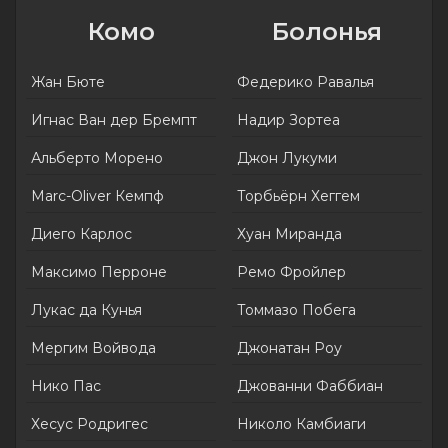
Комо
Болонья
Жан Бюте
Федерико Равалья
Игнас Ван дер Бремпт
Надир Зортеа
Альберто Морено
Джон Лукуми
Marc-Oliver Кемпф
Торбьёрн Хеггем
Диего Карлос
Хуан Миранда
Максимо Перроне
Ремо Фройлер
Лукас да Кунья
Томмазо Побега
Мергим Войвода
Джонатан Роу
Нико Пас
Джованни Фаббиан
Хесус Родригес
Николо Камбиаги