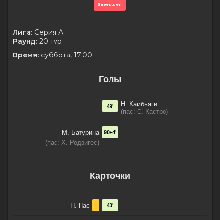
Завершён
Лига:
Серия А
Раунд:
20 тур
Время:
суббота, 17:00
Голы
Н. Камбьяги
49'
(пас: С. Кастро)
М. Батурина
90+4'
(пас: Х. Родригес)
Карточки
Н. Пас
40'