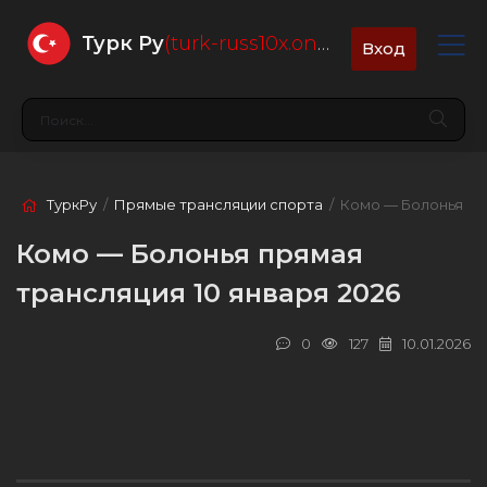
Турк Ру
(turk-russ10x.online)
Вход
ТуркРу
/
Прямые трансляции спорта
/ Комо — Болонья
Комо — Болонья прямая
трансляция 10 января 2026
0
127
10.01.2026