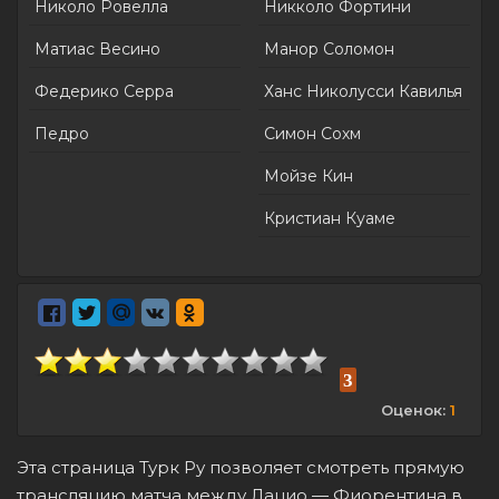
Николо Ровелла
Никколо Фортини
Матиас Весино
Манор Соломон
Федерико Серра
Ханс Николусси Кавилья
Педро
Симон Сохм
Мойзе Кин
Кристиан Куаме
3
Оценок:
1
Эта страница Турк Ру позволяет смотреть прямую
трансляцию матча между Лацио — Фиорентина в