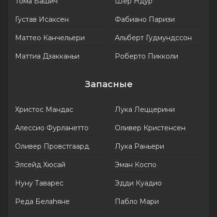
Тома Башич
Шер Ндур
Густав Исаксен
Фабиано Паризи
Маттео Канчельери
Альберт Гудмундссон
Маттиа Дзакканьи
Роберто Пикколи
Запасные
Христос Мандас
Лука Леццерини
Алессио Фурланетто
Оливер Кристенсен
Оливер Провстгаард
Лука Раньери
Элсейд Хюсай
Эман Коспо
Нуну Таварес
Эдди Куадио
Редa Белаhянe
Пабло Мари