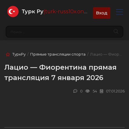
Турк Ру
(turk-russ10x.online)
Вход
ТуркРу
/
Прямые трансляции спорта
/ Лацио — Фиорентина
Лацио — Фиорентина прямая
трансляция 7 января 2026
0
54
07.01.2026