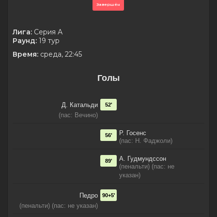
Завершён
Лига:
Серия А
Раунд:
19 тур
Время:
среда, 22:45
Голы
Д. Катальди
52'
(пас: Вечино)
Р. Госенс
56'
(пас: Н. Фаджоли)
А. Гудмундссон
89'
(пенальти) (пас: не
указан)
Педро
90+5'
(пенальти) (пас: не указан)