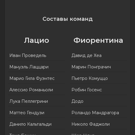
Составы команд
Лацио
Фиорентина
Иван Проведель
Давид де Хеа
Мануэль Лаццари
Марин Понграчич
Марио Гила Фуэнтес
Пьетро Комуццо
Алессио Романьоли
Робин Госенс
Лука Пеллегрини
Додо
Маттео Гендузи
Роландо Мандрагора
Данило Кальтальди
Николо Фаджоли