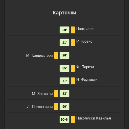
Карточки
Понграчич
20'
Р. Госенс
21'
М. Канцеллери
26'
Ф. Паризи
55'
Н. Фаджоли
71'
М. Заккагни
83'
Л. Пеллегрини
90'
Николусси Кавилья
90+8'