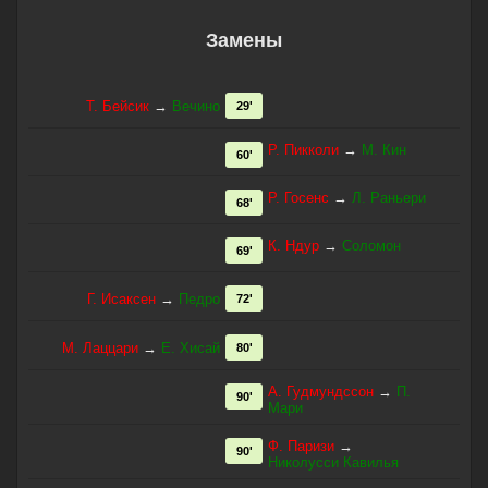
Замены
Т. Бейсик
→
Вечино
29'
Р. Пикколи
→
М. Кин
60'
Р. Госенс
→
Л. Раньери
68'
К. Ндур
→
Соломон
69'
Г. Исаксен
→
Педро
72'
М. Лаццари
→
Е. Хисай
80'
А. Гудмундссон
→
П.
90'
Мари
Ф. Паризи
→
90'
Николусси Кавилья