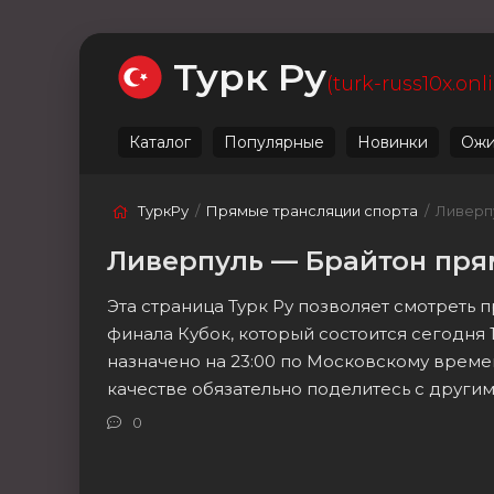
Ожидаемые
Лучшие
Live
Категории
Турк Ру
(turk-russ10x.onl
Каталог
Популярные
Новинки
Ожи
ТуркРу
/
Прямые трансляции спорта
/ Ливерп
Ливерпуль — Брайтон пря
Эта страница Турк Ру позволяет смотреть 
финала Кубок, который состоится сегодня
назначено на 23:00 по Московскому време
качестве обязательно поделитесь с други
0