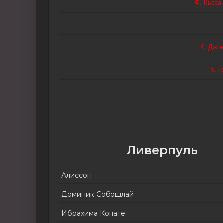
Ф. Кьеза
К. Джо
К. Г
Ливерпуль
Алиссон
Доминик Собошлай
Ибрахима Конате