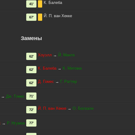
К. Балеба
41'
Й. П. ван Хекке
67'
Замены
Хоуэлл
→
Й. Минте
62'
К. Балеба
→
К. Митома
62'
Д. Гомес
→
Г. Раттер
62'
→
Дж. Гомес
71'
Й. П. ван Хекке
→
О. Боскали
72'
х
→
Р. Нгумоа
77'