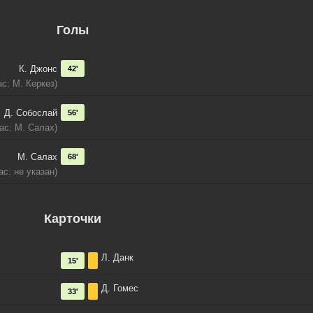
Голы
К. Джонс
42'
ас: М. Керкез)
Д. Собослай
56'
пас: М. Салах)
М. Салах
68'
ас: не указан)
Карточки
Л. Данк
15'
Д. Гомес
33'