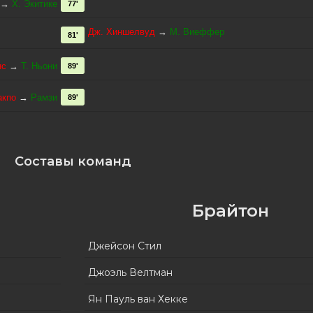
→
Х. Экитике
77'
Дж. Хиншелвуд
→
М. Виеффер
81'
нс
→
Т. Ньони
89'
акпо
→
Рамзи
89'
Составы команд
Брайтон
Джейсон Стил
Джоэль Велтман
Ян Пауль ван Хекке