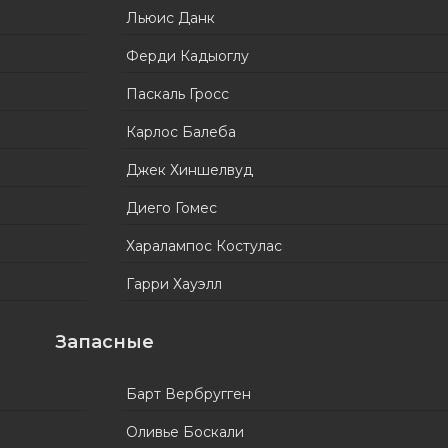
Льюис Данк
Ферди Кадыоглу
Паскаль Гроcс
Карлос Балеба
Джек Хиншелвуд
Диего Гомес
Харалампос Костулас
Гарри Хауэлл
Запасные
Барт Вербругген
Оливье Боскали