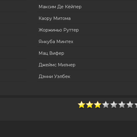
Максим Де Кёйпер
Каору Митома
Жоржиньо Руттер
Янкуба Минтех
Мац Вифер
Джеймс Милнер
Дэнни Уэлбек