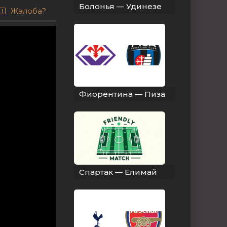
Болонья — Удинезе
Жалоба?
Фиорентина — Пиза
Спартак — Елимай