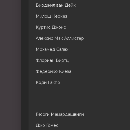
Вирджил ван Дейк
Милош Керкез
Куртис Джонс
Алексис Мак Аллистер
Мохамед Салах
Флориан Виртц
Федерико Киеза
Коди Гакпо
Гиорги Мамардашвили
Джо Гомес