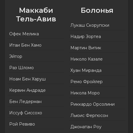
Маккаби
Болонья
Тель-Авив
Лукаш Скорупски
Офек Мелика
Надир Зортеа
Итаи Бен Хамо
Мартин Витик
Эйтор
Николо Казале
Раз Шломо
Хуан Миранда
Ноам Бен Харуш
Ремо Фройлер
Кервин Андраде
Никола Моро
Бен Ледерман
Риккардо Орсолини
Иссуф Сиссохо
Льюис Фергюсон
Рой Ревиво
Джонатан Роу