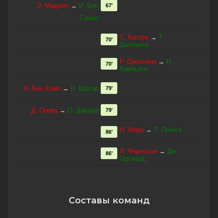
Э. Мадмон
→
И. Бен
67'
Симон
С. Кастро
→
Т.
70'
Даллинга
Р. Орсолини
→
Н.
70'
Камбьяги
И. Бен Хамо
→
И. Шахар
79'
Д. Перец
→
О. Давида
79'
Н. Моро
→
Т. Побега
86'
Л. Фергюсон
→
Дж.
86'
Одгаард
Составы команд