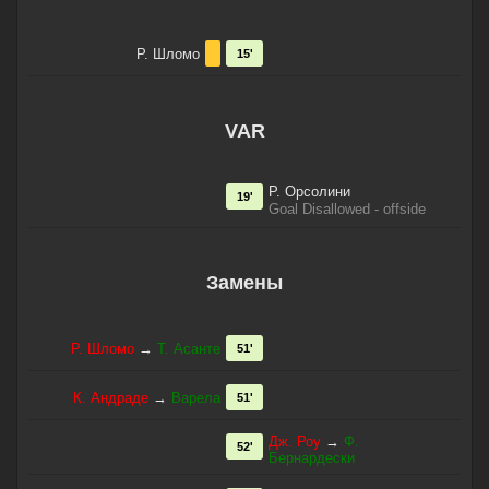
Р. Шломо
15'
VAR
Р. Орсолини
19'
Goal Disallowed - offside
Замены
Р. Шломо
→
Т. Асанте
51'
К. Андраде
→
Варела
51'
Дж. Роу
→
Ф.
52'
Бернардески