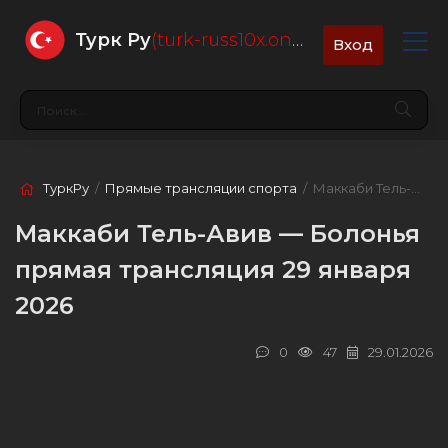
Турк Ру
(turk-russ10x.online)
Вход
ТуркРу
/
Прямые трансляции спорта
/ Маккаби Тель-Авив — Болонья
Маккаби Тель-Авив — Болонья
прямая трансляция 29 января
2026
0
47
29.01.2026