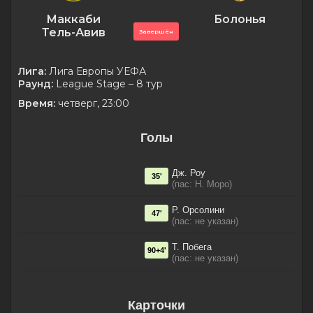
Маккаби
Болонья
Тель-Авив
Завершён
Лига:
Лига Европы УЕФА
Раунд:
League Stage – 8 тур
Время:
четверг, 23:00
Голы
Дж. Роу
35'
(пас: Н. Моро)
Р. Орсолини
47'
(пас: не указан)
Т. Побега
90+4'
(пас: не указан)
Карточки