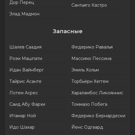
Дор Перец
Сантьяго Кастро
Элад Мадмон
Запасные
Шалев Саадия
Федерико Равалья
Роэи Машпати
Массимо Пессина
Идан Вайнберг
Эмиль Хольм
Тайрис Асанте
Торбьёрн Хеггем
Лотем Асрес
Хараламбос Ликояннис
Саид Абу Фархи
Томмазо Побега
Итамар Ной
Федерико Бернардески
Идо Шахар
Йенс Одгаард