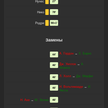
Нунес
27'
Нико
78'
Родри
90+1'
Замены
А. Гордон
→
Х. Барнс
44'
Дж. Уиллок
→
А.
46'
Эланга
Л. Холл
→
Дж. Мерфи
46'
Н. Вольтемааде
→
И.
46'
Уисса
Н. Аке
→
М. Эллин
46'