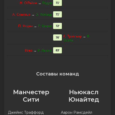
Н. О’Рейли
→
Родри
71'
А. Семеньо
→
Э. Холанд
71'
П. Фоден
→
Р. Шерки
72'
К. Триппьер
→
В.
76'
Осула
Нико
→
Р. Льюис
83'
Составы команд
Манчестер
Ньюкасл
Сити
Юнайтед
Джеймс Траффорд
Аарон Рамсдейл