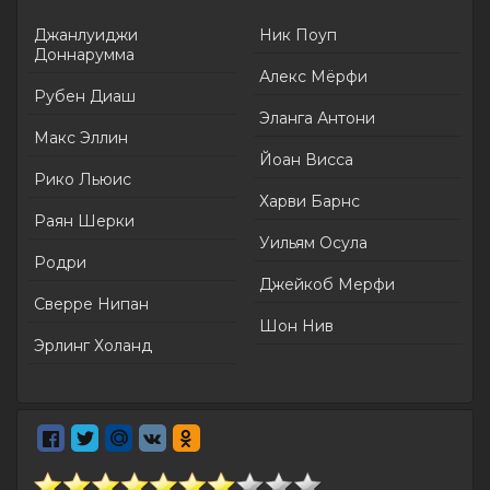
Джанлуиджи
Ник Поуп
Доннарумма
Алекс Мёрфи
Рубен Диаш
Эланга Антони
Макс Эллин
Йоан Висса
Рико Льюис
Харви Барнс
Раян Шерки
Уильям Осула
Родри
Джейкоб Мерфи
Сверре Нипан
Шон Нив
Эрлинг Холанд