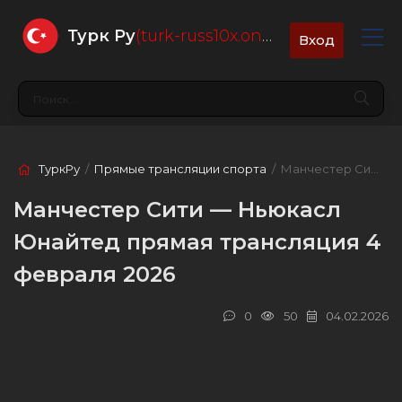
Турк Ру
(turk-russ10x.online)
Вход
ТуркРу
/
Прямые трансляции спорта
/ Манчестер Сити — Ньюкасл Юнайтед
Манчестер Сити — Ньюкасл
Юнайтед прямая трансляция 4
февраля 2026
0
50
04.02.2026