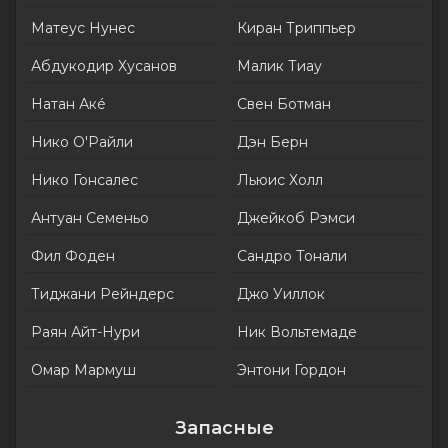
Матеус Нунес
Киран Триппьер
Абдукодир Хусанов
Малик Тиау
Натан Акé
Свен Ботман
Нико О'Райли
Дэн Берн
Нико Гонсалес
Льюис Холл
Антуан Семеньо
Джейкоб Рэмси
Фил Фоден
Сандро Тонали
Тиджани Рейндерс
Джо Уиллок
Раян Айт-Нури
Ник Вольтемаде
Омар Мармуш
Энтони Гордон
Запасные