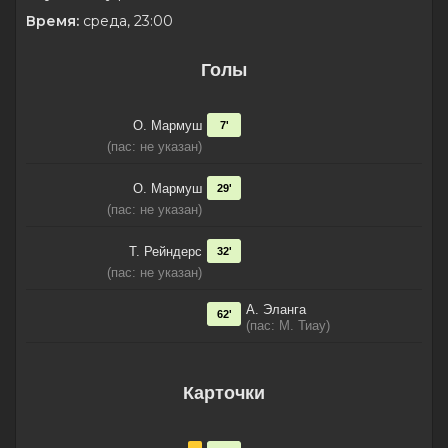
Время:
среда, 23:00
Голы
О. Мармуш
7'
(пас: не указан)
О. Мармуш
29'
(пас: не указан)
Т. Рейндерс
32'
(пас: не указан)
А. Эланга
62'
(пас: М. Тиау)
Карточки