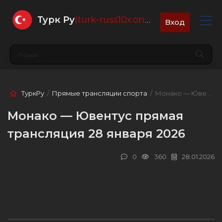
Турк Ру
(turk-russ10x.online)
Вход
ТуркРу
/
Прямые трансляции спорта
/ Монако — Ювентус
Монако — Ювентус прямая
трансляция 28 января 2026
0
360
28.01.2026