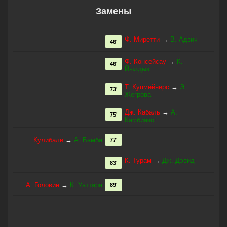
Замены
Ф. Миретти
→
В. Адзич
46'
Ф. Консейсау
→
К.
46'
Йылдыз
Т. Купмейнерс
→
Э.
73'
Жегрова
Дж. Кабаль
→
А.
75'
Камбиазо
Кулибали
→
А. Бамба
77'
К. Турам
→
Дж. Дэвид
83'
А. Головин
→
К. Уаттара
89'