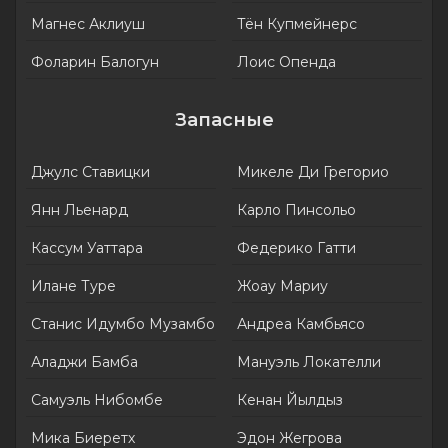
Магнес Аклиуш
Тён Купмейнерс
Фоларин Балогун
Лоис Опенда
Запасные
Джулс Ставицки
Микеле Ди Грегорио
Янн Льенард
Карло Пинсольо
Кассум Уаттара
Федерико Гатти
Илане Туре
Жоау Мариу
Станис Идумбо Музамбо
Андреа Камбьясо
Аладжи Бамба
Мануэль Локателли
Самуэль Нибомбе
Кенан Йылдыз
Мика Биеретх
Эдон Жегрова