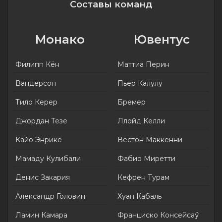
Составы команд
Монако
Ювентус
Филипп Кён
Маттиа Перин
Вандерсон
Пьер Калулу
Тило Керер
Бремер
Джордан Тезе
Ллойд Келли
Кайо Энрике
Вестон Маккенни
Мамаду Кулибали
Фабио Миретти
Денис Закария
Кефрен Турам
Александр Головин
Хуан Кабаль
Ламин Камара
Франциско Консейсаў