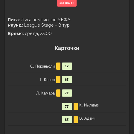
Завершён
Лига:
Лига чемпионов УЕФА
Раунд:
League Stage – 8 тур
Время:
среда, 23:00
Карточки
С. Поконьоли
17'
Т. Керер
63'
Л. Камара
71'
К. Йылдыз
77'
В. Адзич
85'