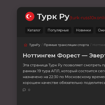
Ожидаемые
Лучшие
Live
Категории
Турк Ру
(turk-russ10x.onl
Каталог
Популярные
Новинки
Ожи
ТуркРу
/
Прямые трансляции спорта
/ Ноттин
Ноттингем Форест — Эвер
Эта страница Турк Ру позволяет смотреть
рамках 19 тура АПЛ, который состоится се
назначено на 22:30 по Московскому време
хорошем качестве обязательно поделитесь
0