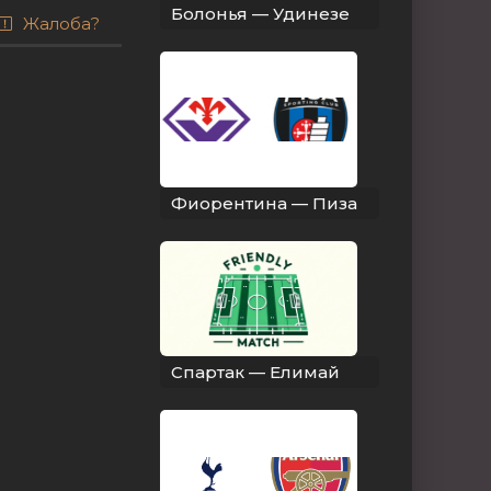
Болонья — Удинезе
Жалоба?
Фиорентина — Пиза
Спартак — Елимай