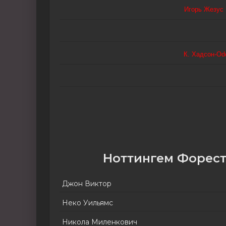
Игорь Жезус
К. Хадсон-Оd
Ноттингем Форес
Джон Виктор
Неко Уильямс
Никола Миленкович