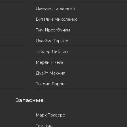
Джеймс Тарковски
Виталий Миколенко
Тим Ироэгбунам
Джеймс Гарнер
Тайлер Диблинг
Мерлин Рёль
Дуайт Макнил
Тьерно Барри
Запасные
Марк Траверс
Том Кинг