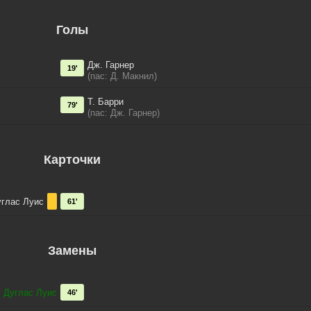
Голы
Дж. Гарнер
19'
(пас: Д. Макнил)
Т. Барри
79'
(пас: Дж. Гарнер)
Карточки
глас Луис
61'
Замены
→
Дуглас Луис
46'