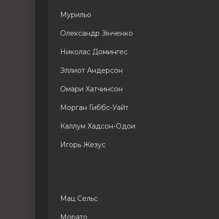
Мурильо
Олександр Зінченко
Николас Домингес
Эллиот Андерсон
Омари Хатчинсон
Морган Гиббс-Уайт
Каллум Хадсон-Одои
Игорь Жезус
Мац Сельс
Морато