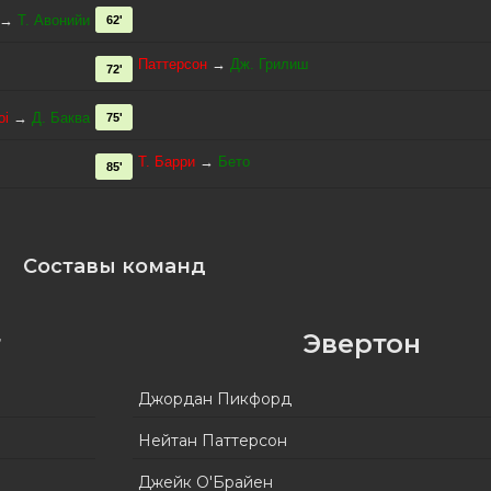
→
Т. Авонийи
62'
Паттерсон
→
Дж. Грилиш
72'
oi
→
Д. Баква
75'
Т. Барри
→
Бето
85'
Составы команд
т
Эвертон
Джордан Пикфорд
Нейтан Паттерсон
Джейк О'Брайен