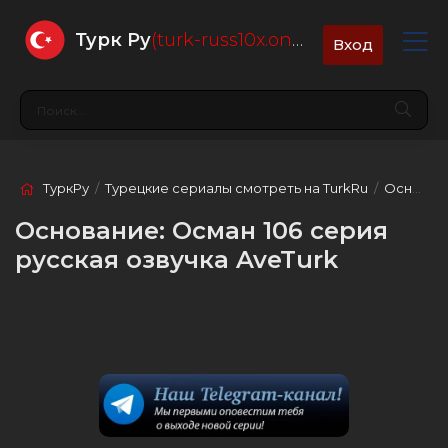
Турк Ру
(turk-russ10x.online)
Вход
ТуркРу
/
Турецкие сериалы смотреть на TurkRu
/
Основание: Осман
Основание: Осман 106 серия
русская озвучка AveTurk