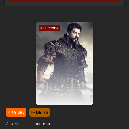
все серии
8.395
7.5
Статус:
окончен