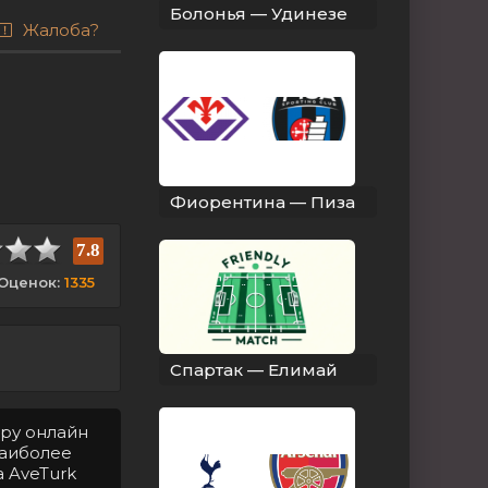
Болонья — Удинезе
Жалоба?
Фиорентина — Пиза
7.8
Оценок:
1335
Спартак — Елимай
тру онлайн
Наиболее
а AveTurk