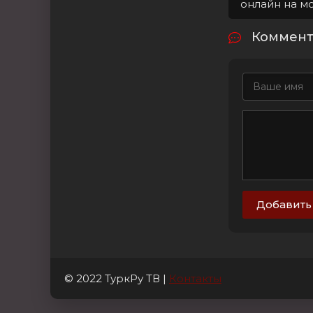
онлайн на м
Коммента
Добавить
© 2022 ТуркРу ТВ |
Контакты