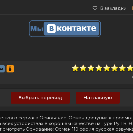
В закладки
Выбрать перевод
На главную
урецкого сериала Основание: Осман доступна к просмо
 всех устройствах в хорошем качестве на Турк Ру ТВ. 
 смотреть Основание: Осман 110 серия русская озвучк