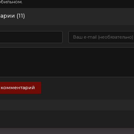
обильном.
рии (11)
 комментарий