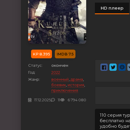
HD плеер
8.395
7.5
Статус:
окончен
Год:
2022
Жанр:
военный
,
драма
,
боевик
,
история
,
приключения
17.12.2025
11
6 794 080
110 серия т
бесплатно на
удобно будет