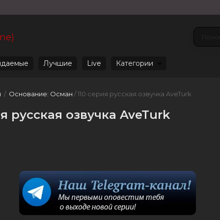
ine)
даемые
Лучшие
Live
Категории
u
/
Основание: Осман
/ 110 серия русская озвучка AveTurk
я русская озвучка AveTurk