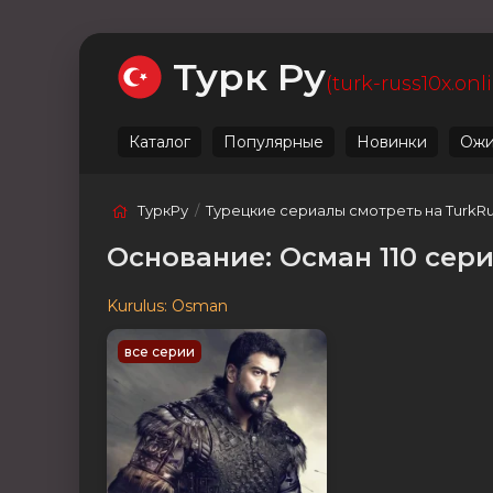
Ожидаемые
Лучшие
Live
Категории
Турк Ру
(turk-russ10x.onl
Каталог
Популярные
Новинки
Ожи
ТуркРу
/
Турецкие сериалы смотреть на TurkR
Основание: Осман 110 сери
Kurulus: Osman
все серии