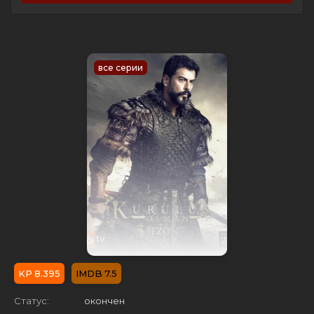
все серии
8.395
7.5
Статус:
окончен