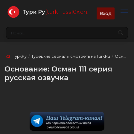
Турк Ру
(turk-russ10x.online)
Вход
ТуркРу
/
Турецкие сериалы смотреть на TurkRu
/
Основание: Осман
Основание: Осман 111 серия
русская озвучка