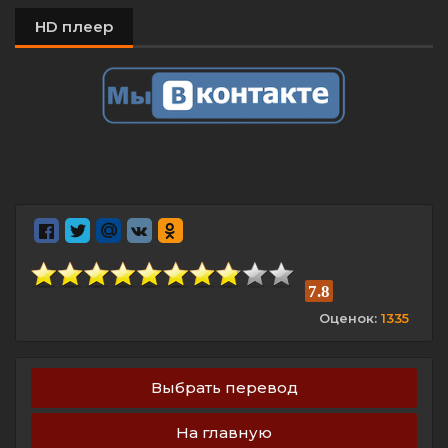
HD плеер
7.8
Оценок:
1335
Выбрать перевод
На главную