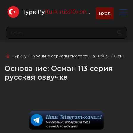
Турк Ру
(turk-russ10x.online)
Вход
ТуркРу
/
Турецкие сериалы смотреть на TurkRu
/
Основание: Осман
Основание: Осман 113 серия
русская озвучка