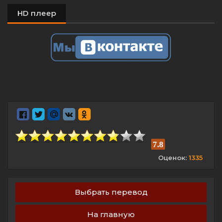
HD плеер
7.8
Оценок:
1335
Выбрать перевод
На главную