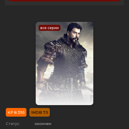
все серии
8.395
7.5
Статус:
окончен