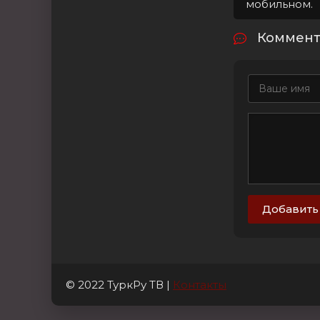
мобильном.
Коммента
Добавить
© 2022 ТуркРу ТВ |
Контакты