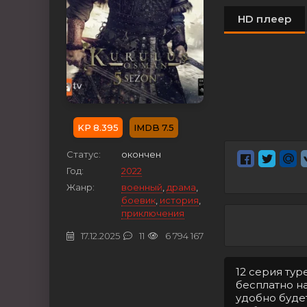
HD плеер
8.395
7.5
Статус:
окончен
Год:
2022
Жанр:
военный
,
драма
,
боевик
,
история
,
приключения
17.12.2025
11
6 794 167
12 серия ту
бесплатно на
удобно буде