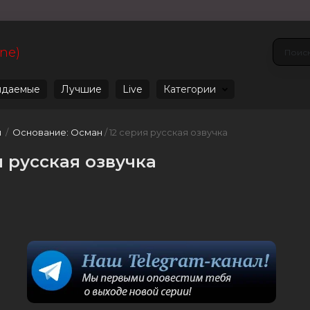
ine)
даемые
Лучшие
Live
Категории
u
/
Основание: Осман
/ 12 серия русская озвучка
я русская озвучка