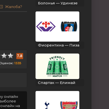
Болонья — Удинезе
Жалоба?
Фиорентина — Пиза
7.8
Оценок:
1335
Спартак — Елимай
ру онлайн
Наиболее
 онлайн на