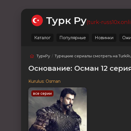
Ожидаемые
Лучшие
Live
Категории
Турк Ру
(turk-russ10x.onl
Каталог
Популярные
Новинки
Ожи
ТуркРу
/
Турецкие сериалы смотреть на TurkR
Основание: Осман 12 сери
Kurulus: Osman
все серии