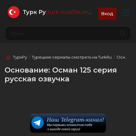
Турк Ру
(turk-russ10x.online)
Вход
ТуркРу
/
Турецкие сериалы смотреть на TurkRu
/
Основание: Осман
Основание: Осман 125 серия
русская озвучка