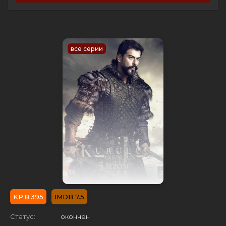
все серии
8.395
7.5
Статус:
окончен