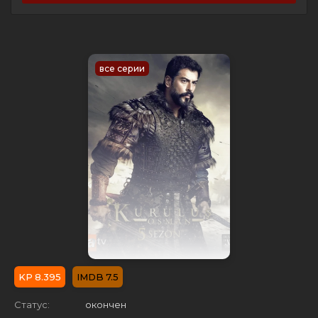
все серии
8.395
7.5
Статус:
окончен