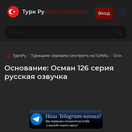
Турк Ру
(turk-russ10x.online)
Вход
ТуркРу
/
Турецкие сериалы смотреть на TurkRu
/
Основание: Осман
Основание: Осман 126 серия
русская озвучка