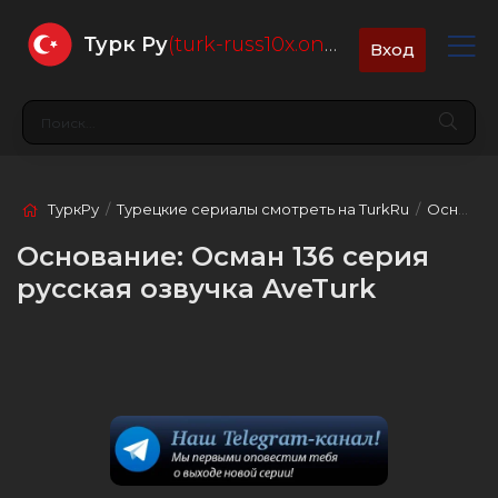
Турк Ру
(turk-russ10x.online)
Вход
ТуркРу
/
Турецкие сериалы смотреть на TurkRu
/
Основание: Осман
Основание: Осман 136 серия
русская озвучка AveTurk