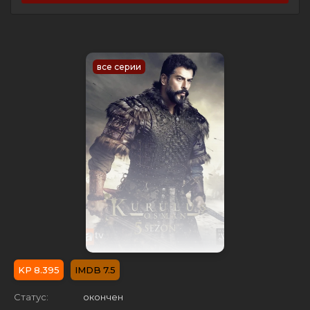
все серии
8.395
7.5
Статус:
окончен