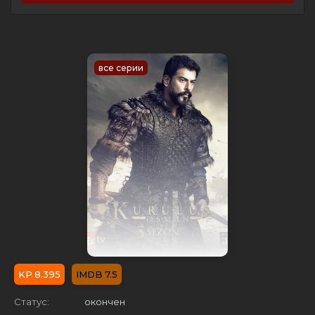
все серии
8.395
7.5
Статус:
окончен