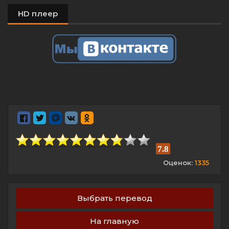
HD плеер
7.8
Оценок:
1335
Выбрать перевод
На главную