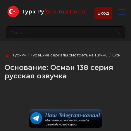
Турк Ру
(turk-russ10x.online)
Вход
ТуркРу
/
Турецкие сериалы смотреть на TurkRu
/
Основание: Осман
Основание: Осман 138 серия
русская озвучка