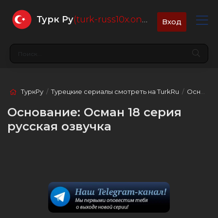
Турк Ру
(turk-russ10x.online)
Вход
ТуркРу
/
Турецкие сериалы смотреть на TurkRu
/
Основание: Осман
Основание: Осман 18 серия
русская озвучка