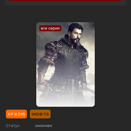
все серии
8.395
7.5
Статус:
окончен