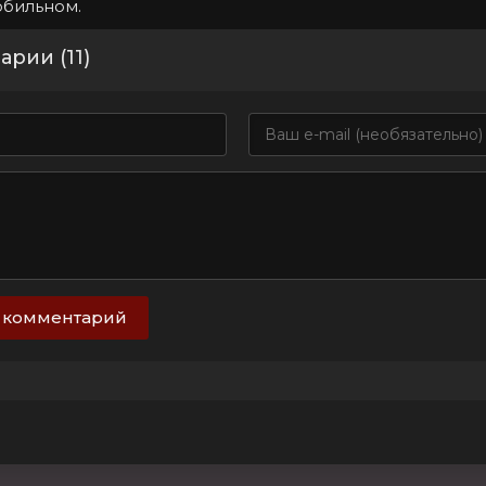
обильном.
рии (11)
 комментарий