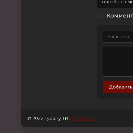
онлайн на м
Коммента
Добавить
© 2022 ТуркРу ТВ |
Контакты