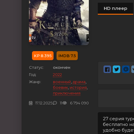
HD плеер
8.395
7.5
Статус:
окончен
Год:
2022
Жанр:
военный
,
драма
,
боевик
,
история
,
приключения
17.12.2025
11
6 794 090
27 серия ту
бесплатно на
удобно буде