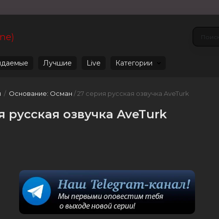
ine)
даемые
Лучшие
Live
Категории
u
/
Основание: Осман
/ 27 серия русская озвучка AveTurk
я русская озвучка AveTurk