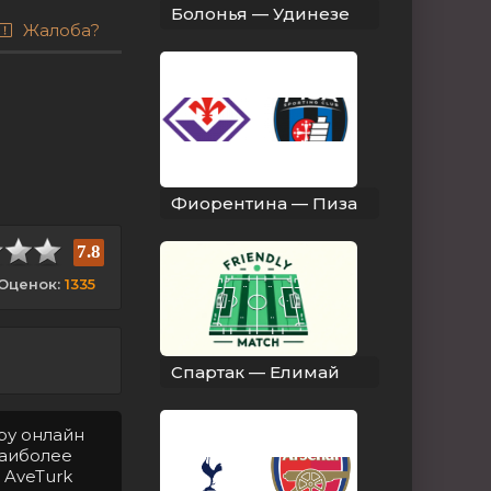
Болонья — Удинезе
Жалоба?
Фиорентина — Пиза
7.8
Оценок:
1335
Спартак — Елимай
ру онлайн
Наиболее
 AveTurk