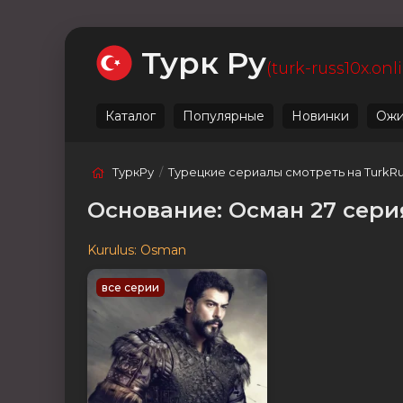
Ожидаемые
Лучшие
Live
Категории
Турк Ру
(turk-russ10x.onl
Каталог
Популярные
Новинки
Ожи
ТуркРу
/
Турецкие сериалы смотреть на TurkR
Основание: Осман 27 сери
Kurulus: Osman
все серии