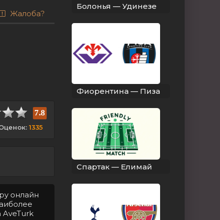
Болонья — Удинезе
Жалоба?
Фиорентина — Пиза
7.8
Оценок:
1335
Спартак — Елимай
ру онлайн
Наиболее
 AveTurk