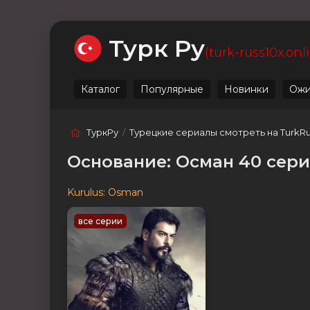
Ожидаемые
Лучшие
Live
Категории
Турк Ру
(turk-russ10x.onl
Каталог
Популярные
Новинки
Ожи
ТуркРу
/
Турецкие сериалы смотреть на TurkR
Основание: Осман 40 сери
Kurulus: Osman
все серии