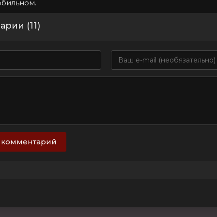
обильном.
рии (11)
 комментарий