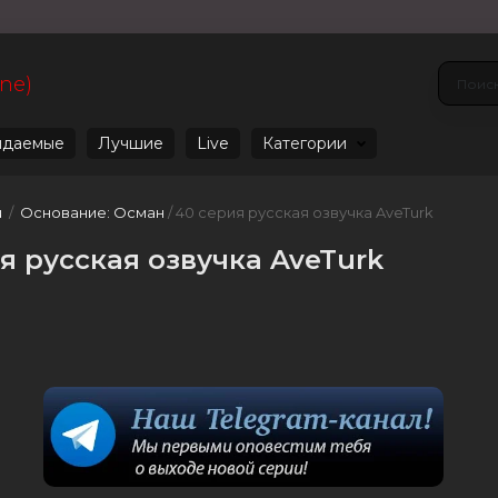
ine)
даемые
Лучшие
Live
Категории
u
/
Основание: Осман
/ 40 серия русская озвучка AveTurk
я русская озвучка AveTurk