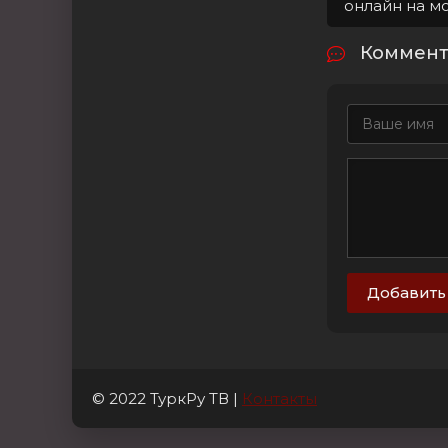
онлайн на м
Коммента
Добавить
© 2022 ТуркРу ТВ |
Контакты