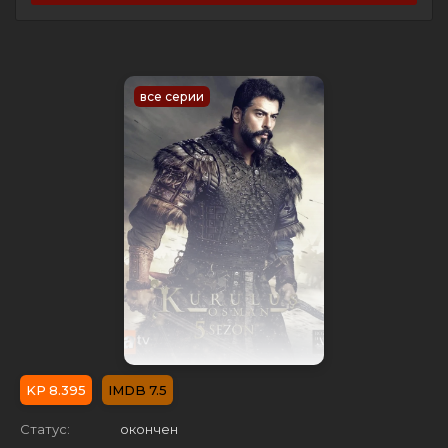
все серии
8.395
7.5
Статус:
окончен