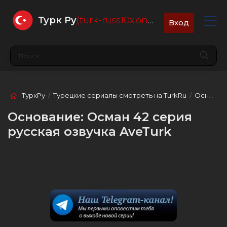
Турк Ру
(turk-russ10x.online)
Вход
ТуркРу
/
Турецкие сериалы смотреть на TurkRu
/
Основание: Осман
Основание: Осман 42 серия
русская озвучка AveTurk