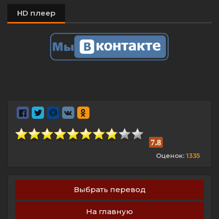
HD плеер
7.8
Оценок:
1335
Выбрать перевод
На главную