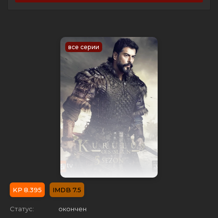
все серии
8.395
7.5
Статус:
окончен