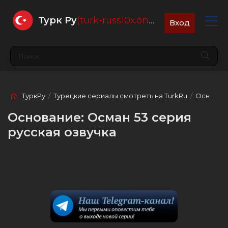
Турк Ру
(turk-russ10x.online)
Вход
ТуркРу
/
Турецкие сериалы смотреть на TurkRu
/
Основание: Осман
Основание: Осман 53 серия
русская озвучка