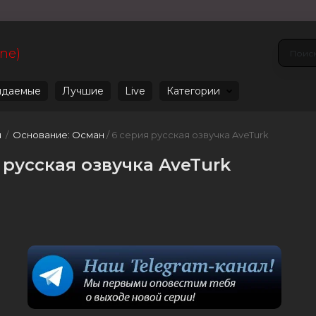
ine)
даемые
Лучшие
Live
Категории
u
/
Основание: Осман
/ 6 серия русская озвучка AveTurk
 русская озвучка AveTurk