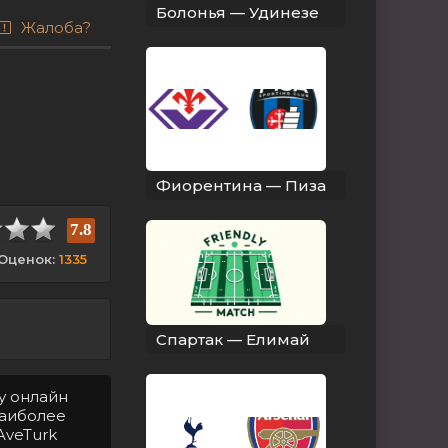
Болонья — Удинезе
Жалоба?
Фиорентина — Пиза
7.8
Оценок:
1335
Спартак — Елимай
у онлайн
Наиболее
AveTurk