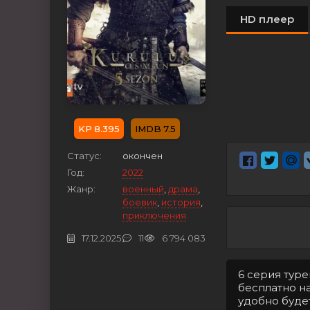
HD плеер
8.395
7.5
Статус:
окончен
Год:
2022
Жанр:
военный
,
драма
,
боевик
,
история
,
приключения
17.12.2025
11
6 794 083
6 серия тур
бесплатно на
удобно буде