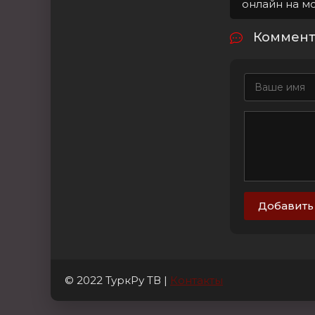
онлайн на м
Коммента
Добавить
© 2022 ТуркРу ТВ |
Контакты