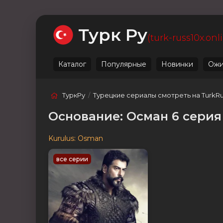
Ожидаемые
Лучшие
Live
Категории
Турк Ру
(turk-russ10x.onl
Каталог
Популярные
Новинки
Ожи
ТуркРу
/
Турецкие сериалы смотреть на TurkR
Основание: Осман 6 серия
Kurulus: Osman
все серии