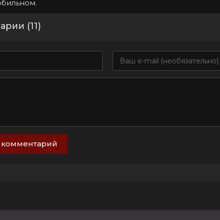
обильном.
рии (11)
 комментарий