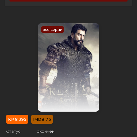
все серии
8.395
7.5
Статус:
окончен