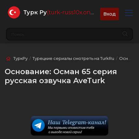
Турк Ру
(turk-russ10x.online)
Вход
ТуркРу
/
Турецкие сериалы смотреть на TurkRu
/
Основание: Осман
Основание: Осман 65 серия
русская озвучка AveTurk