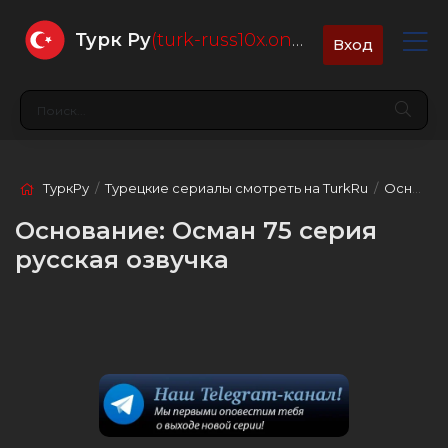
Турк Ру
(turk-russ10x.online)
Вход
ТуркРу
/
Турецкие сериалы смотреть на TurkRu
/
Основание: Осман
Основание: Осман 75 серия
русская озвучка