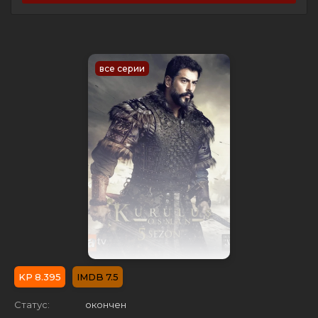
все серии
8.395
7.5
Статус:
окончен