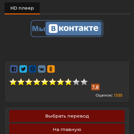
HD плеер
7.8
Оценок:
1335
Выбрать перевод
На главную