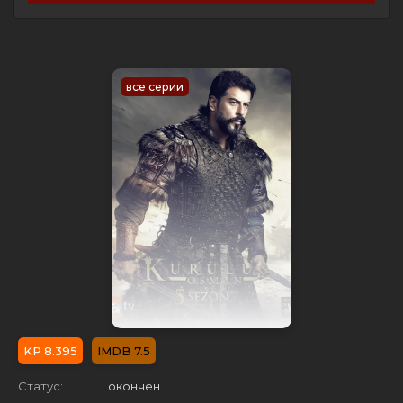
все серии
8.395
7.5
Статус:
окончен