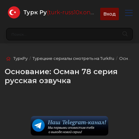
Турк Ру
(turk-russ10x.online)
Вход
ТуркРу
/
Турецкие сериалы смотреть на TurkRu
/
Основание: Осман
Основание: Осман 78 серия
русская озвучка