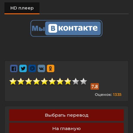
HD плеер
7.8
Оценок:
1335
Выбрать перевод
На главную