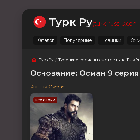
Ожидаемые
Лучшие
Live
Категории
Турк Ру
(turk-russ10x.onl
Каталог
Популярные
Новинки
Ожи
ТуркРу
/
Турецкие сериалы смотреть на TurkR
Основание: Осман 9 серия
Kurulus: Osman
все серии