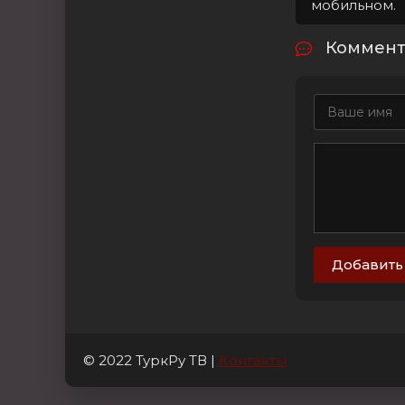
мобильном.
Коммента
Добавить
© 2022 ТуркРу ТВ |
Контакты