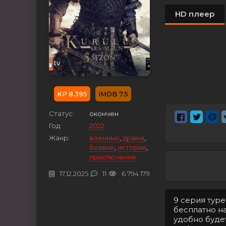
HD плеер
8.395
7.5
Статус:
окончен
Год:
2022
Жанр:
военный
,
драма
,
боевик
,
история
,
приключения
17.12.2025
11
6 794 179
9 серия тур
бесплатно на
удобно буде