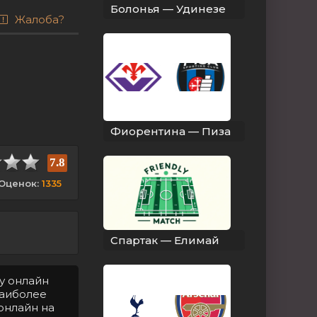
Болонья — Удинезе
Жалоба?
Фиорентина — Пиза
7.8
Оценок:
1335
Спартак — Елимай
у онлайн
Наиболее
онлайн на