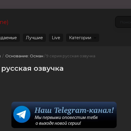
ine)
даемые
Лучшие
Live
Категории
u
/
Основание: Осман
/ 9 серия русская озвучка
 русская озвучка