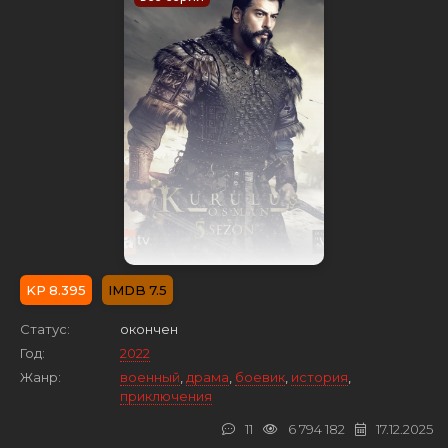
8.395
7.5
Статус:
окончен
Год:
2022
Жанр:
военный
,
драма
,
боевик
,
история
,
приключения
11
6 794 182
17.12.2025