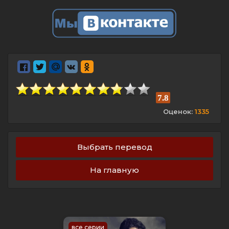
7.8
Оценок:
1335
Выбрать перевод
На главную
все серии