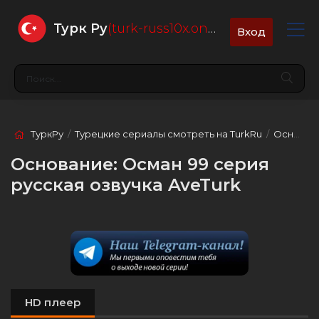
Турк Ру
(turk-russ10x.online)
Вход
ТуркРу
/
Турецкие сериалы смотреть на TurkRu
/
Основание: Осман
Основание: Осман 99 серия
русская озвучка AveTurk
HD плеер