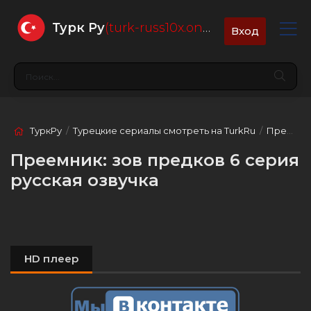
Турк Ру
(turk-russ10x.online)
Вход
ТуркРу
/
Турецкие сериалы смотреть на TurkRu
/
Преемник: зов предков
Преемник: зов предков 6 серия
русская озвучка
HD плеер