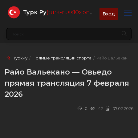
Турк Ру
(turk-russ10x.online)
Вход
ТуркРу
/
Прямые трансляции спорта
/ Райо Вальекано — Овьедо
Райо Вальекано — Овьедо
прямая трансляция 7 февраля
2026
0
42
07.02.2026