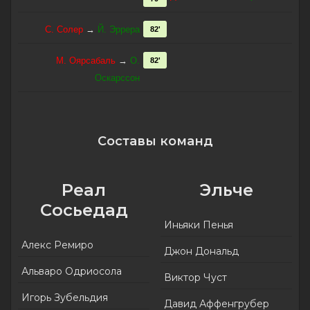
С. Солер
→
Й. Эррера
82'
М. Оярсабаль
→
О.
82'
Оскарссон
Составы команд
Реал
Эльче
Сосьедад
Иньяки Пенья
Алекс Ремиро
Джон Дональд
Альваро Одриосола
Виктор Чуст
Игорь Зубельдия
Давид Аффенгрубер