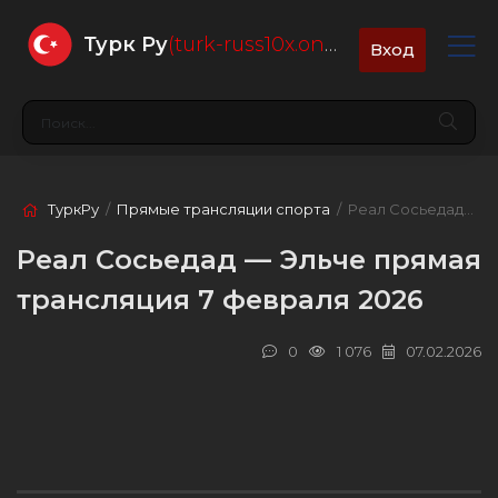
Турк Ру
(turk-russ10x.online)
Вход
ТуркРу
/
Прямые трансляции спорта
/ Реал Сосьедад — Эльче
Реал Сосьедад — Эльче прямая
трансляция 7 февраля 2026
0
1 076
07.02.2026