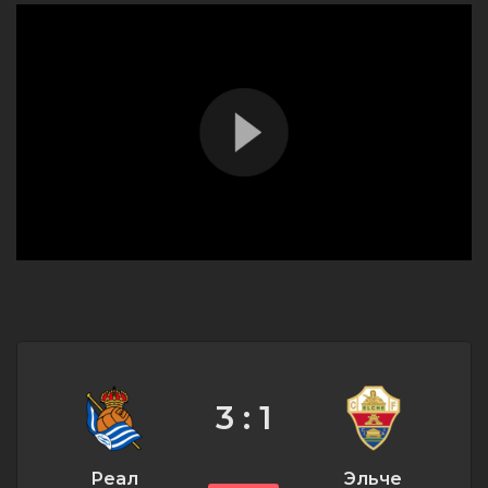
3 : 1
Реал
Эльче