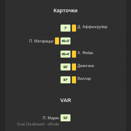
Карточки
Д. Аффенгрубер
7'
П. Матараццо
45+3'
А. Фебас
45+4'
Диангана
65'
Виллар
87'
VAR
П. Марин
52'
Goal Disallowed - offside