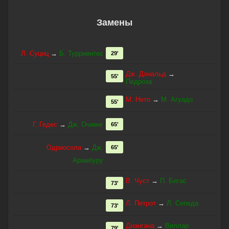
Замены
Л. Суциц
→
Б. Турриентес
29'
Дж. Дональд
→
55'
Педроза
М. Нето
→
М. Агуадо
55'
Г. Гедес
→
Дж. Очиенг
65'
Одриосола
→
Дж.
65'
Арамбуру
В. Чуст
→
П. Бигас
73'
Л. Петрот
→
Л. Сепеда
73'
Диангана
→
Виллар
79'