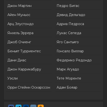
Джон Мартин
Педро Бигас
Айен Муньос
Дэвид Дельгадо
Арц Элустондо
Адриа Педроса
Янхель Эррера
Лукас Сепеда
Джоб Очиенг
Яго Сантьяго
Беньят Турриентес
Гонсало Виллар
Дани Диас
Федерико Редондо
Джон Каррикабуру
Марк Агуадо
Уэсли
Тете Моренте
Орри Стейнн Оскарссон
Адам Бояар