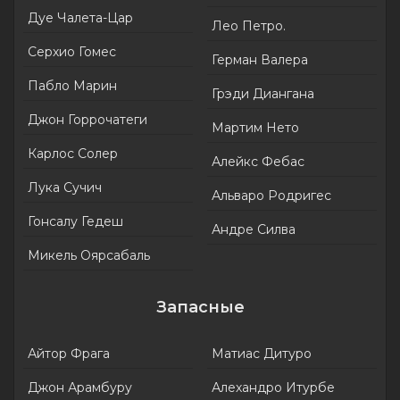
Дуе Чалета-Цар
Лео Петро.
Серхио Гомес
Герман Валера
Пабло Марин
Грэди Диангана
Джон Горрочатеги
Мартим Нето
Карлос Солер
Алейкс Фебас
Лука Сучич
Альваро Родригес
Гонсалу Гедеш
Андре Силва
Микель Оярсабаль
Запасные
Айтор Фрага
Матиас Дитуро
Джон Арамбуру
Алехандро Итурбе