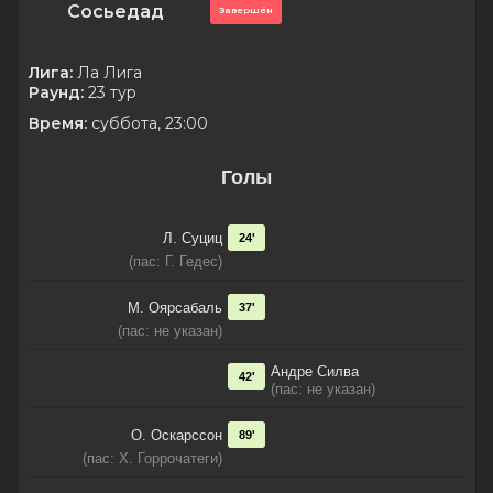
Сосьедад
Завершён
Лига:
Ла Лига
Раунд:
23 тур
Время:
суббота, 23:00
Голы
Л. Суциц
24'
(пас: Г. Гедес)
М. Оярсабаль
37'
(пас: не указан)
Андре Силва
42'
(пас: не указан)
О. Оскарссон
89'
(пас: Х. Горрочатеги)