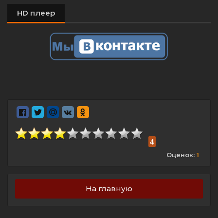
HD плеер
4
Оценок:
1
На главную