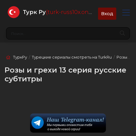
Турк Ру
(turk-russ10x.online)
Вход
ТуркРу
/
Турецкие сериалы смотреть на TurkRu
/
Розы и грехи
Розы и грехи 13 серия русские
субтитры