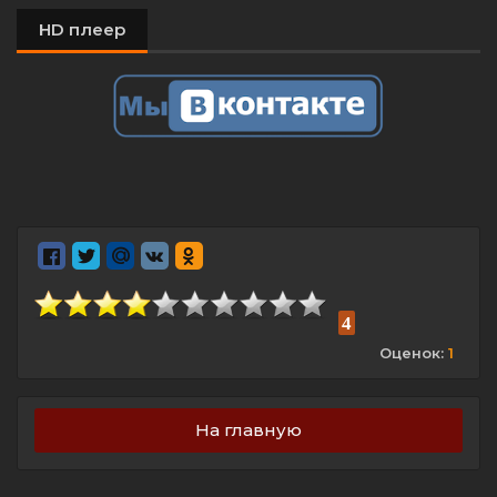
HD плеер
4
Оценок:
1
На главную