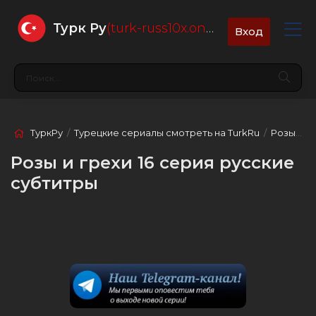
Турк Ру
(turk-russ10x.online)
Вход
ТуркРу
/
Турецкие сериалы смотреть на TurkRu
/
Розы и грехи
Розы и грехи 16 серия русские
субтитры