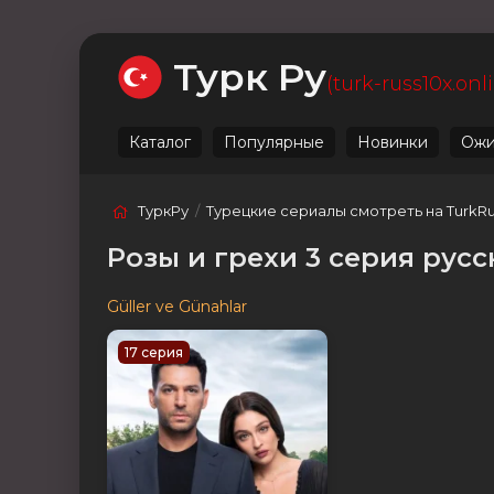
Ожидаемые
Лучшие
Live
Категории
Турк Ру
(turk-russ10x.onl
Каталог
Популярные
Новинки
Ожи
ТуркРу
/
Турецкие сериалы смотреть на TurkR
Розы и грехи 3 серия рус
Güller ve Günahlar
17 серия