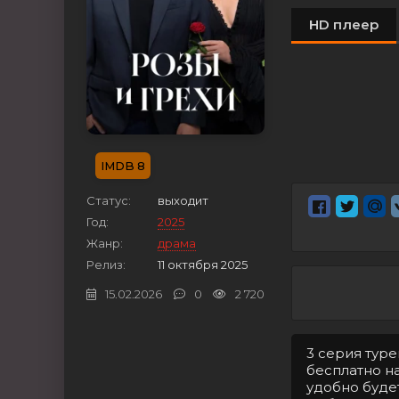
HD плеер
8
Статус:
выходит
Год:
2025
Жанр:
драма
Релиз:
11 октября 2025
15.02.2026
0
2 720
3 серия тур
бесплатно на
удобно будет