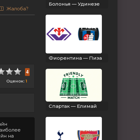
Болонья — Удинезе
Жалоба?
Фиорентина — Пиза
4
Оценок:
1
Спартак — Елимай
айн
Наиболее
айн на