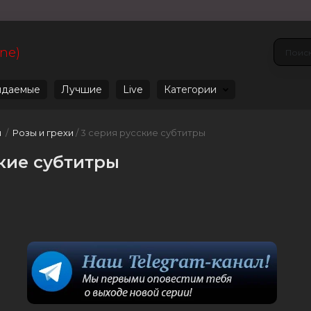
ine)
даемые
Лучшие
Live
Категории
u
/
Розы и грехи
/ 3 серия русские субтитры
ские субтитры