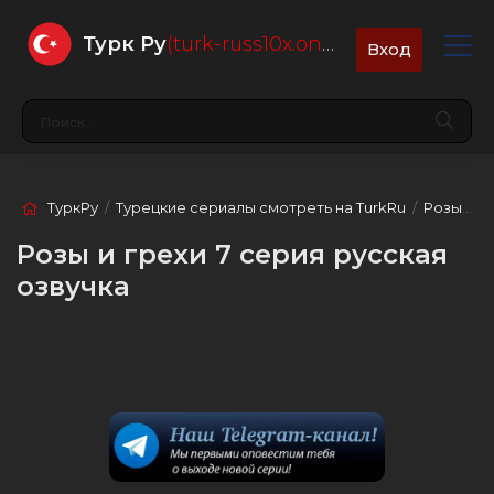
Турк Ру
(turk-russ10x.online)
Вход
ТуркРу
/
Турецкие сериалы смотреть на TurkRu
/
Розы и грехи
Розы и грехи 7 серия русская
озвучка