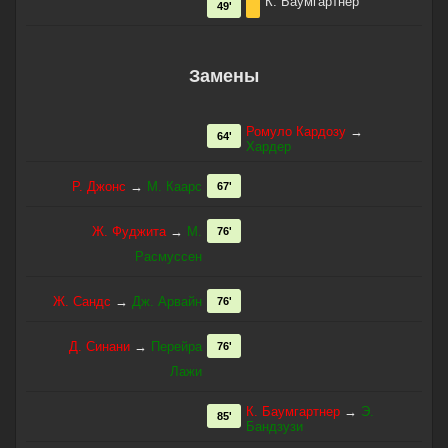
К. Баумгартнер
49'
Замены
Ромуло Кардозу
→
64'
Хардер
Р. Джонс
→
М. Каарс
67'
Ж. Фуджита
→
М.
76'
Расмуссен
Ж. Сандс
→
Дж. Арвайн
76'
Д. Синани
→
Перейра
76'
Лажи
К. Баумгартнер
→
Э.
85'
Бандзузи