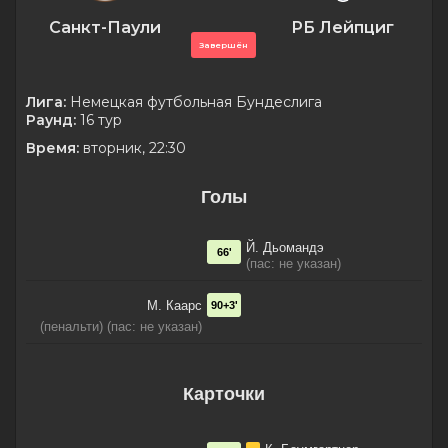
Санкт-Паули
РБ Лейпциг
Завершён
Лига:
Немецкая футбольная Бундеслига
Раунд:
16 тур
Время:
вторник, 22:30
Голы
Й. Дьомандэ
66'
(пас: не указан)
М. Каарс
90+3'
(пенальти) (пас: не указан)
Карточки