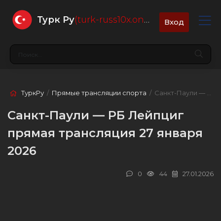
Турк Ру
(turk-russ10x.online)
Вход
ТуркРу
/
Прямые трансляции спорта
/ Санкт-Паули — РБ Лейпциг
Санкт-Паули — РБ Лейпциг
прямая трансляция 27 января
2026
0
44
27.01.2026