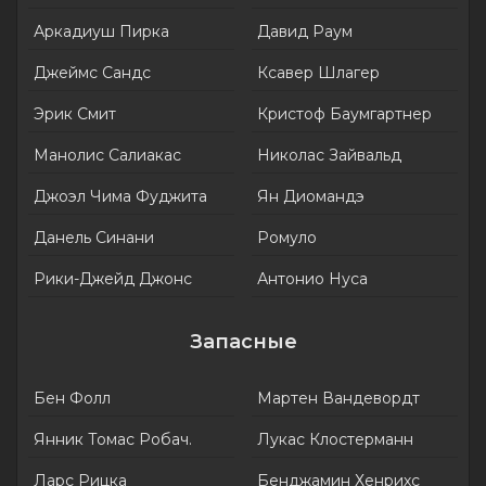
Аркадиуш Пирка
Давид Раум
Джеймс Сандс
Ксавер Шлагер
Эрик Смит
Кристоф Баумгартнер
Манолис Салиакас
Николас Зайвальд
Джоэл Чима Фуджита
Ян Диомандэ
Данель Синани
Ромуло
Рики-Джейд Джонс
Антонио Нуса
Запасные
Бен Фолл
Мартен Вандевордт
Янник Томас Робач.
Лукас Клостерманн
Ларс Рицка
Бенджамин Хенрихс