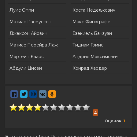
Луис Оппи
Коста Недељкович
Матиас Расмуссен
Макс Финкграфе
Джексон Айрвин
Езекиель Банзузи
Матиас Перейра Лаж
Тидиам Гомис
Мартейн Каарс
Андрия Максимович
Абдули Цисей
Конрад Хардер
4
Оценок:
1
Эта страница Турк Ру позволяет смотреть прямую