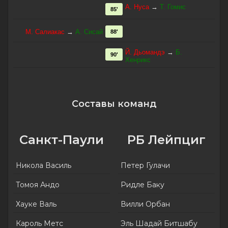
А. Нуса
→
Т. Гомис
85'
М. Салиакас
→
А. Сисай
88'
Й. Дьомандэ
→
Б.
90'
Хенрикс
Составы команд
Санкт-Паули
РБ Лейпциг
Никола Василь
Петер Гулачи
Томоя Андо
Ридле Баку
Хауке Валь
Вилли Орбан
Кароль Метс
Эль Шадай Битшабу