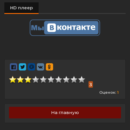
HD плеер
3
Оценок:
1
На главную