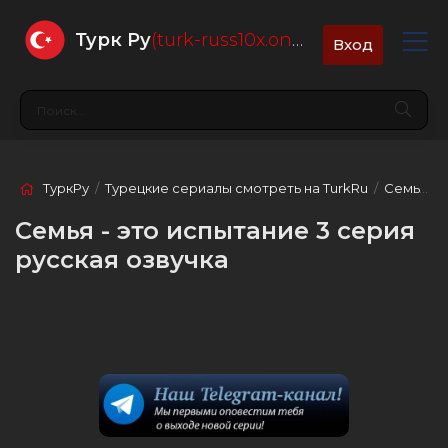
Турк Ру
(turk-russ10x.online)
Вход
ТуркРу
/
Турецкие сериалы смотреть на TurkRu
/
Семья - это испытание
Семья - это испытание 3 серия
русская озвучка