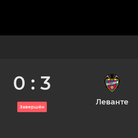
0 : 3
Леванте
Завершён