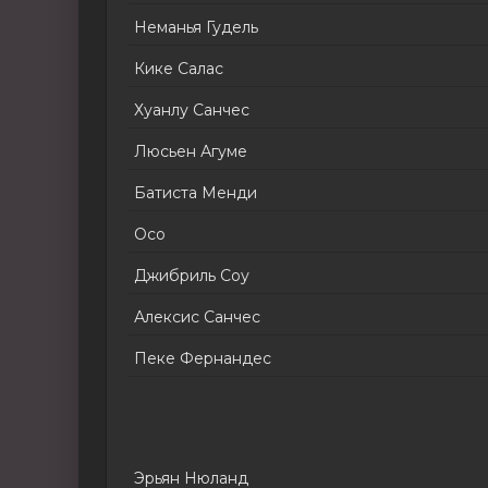
Неманья Гудель
Кике Салас
Хуанлу Санчес
Люсьен Агуме
Батиста Менди
Осо
Джибриль Соу
Алексис Санчес
Пеке Фернандес
Эрьян Нюланд