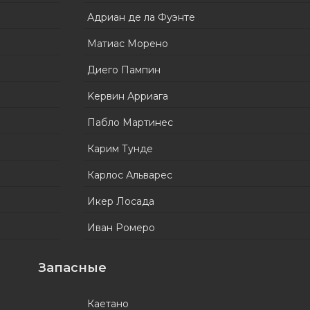
Адриан де ла Фуэнте
Матиас Морено
Диего Пампин
Kервин Арриага
Пабло Мартинес
Карим Тунде
Карлос Альварес
Икер Лосада
Иван Ромеро
Запасные
Каетано