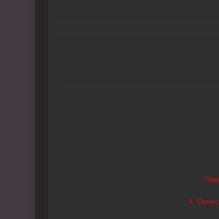
Пек
Х. Санчес