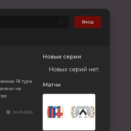
Вход
Новые серии
Новых серий нет.
амках 18 тура
Матчи
начено на
тве
04.01.2026