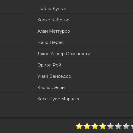
Пабло Куньят
Хорхе Кабельо
Алан Маттурро
Начо Перес
Джон Андер Оласагасти
Ориол Рей
Унай Венседор
Карлос Эспи
Хосе Луис Моралес