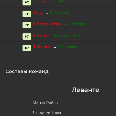
К. Тунде
→
С. Эспи
65'
Лосада
→
Ж. Моралес
71'
Д. Варела Пампин
→
А. Маттурро
71'
И. Ромеро
→
Оласагасти Х. А.
80'
П. Мартинес
→
У. Венседор
80'
Составы команд
Леванте
Мэтью Райан
Джереми Толян