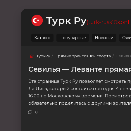
Ожидаемые
Лучшие
Live
Категории
Турк Ру
(turk-russ10x.onl
Каталог
Популярные
Новинки
Ожи
ТуркРу
/
Прямые трансляции спорта
/ Севиль
Севилья — Леванте прямая
Эта страница Турк Ру позволяет смотреть 
Ла Лига, который состоится сегодня 4 янв
16:00 по Московскому времени. Посмотрев
обязательно поделитесь с другими зрител
0