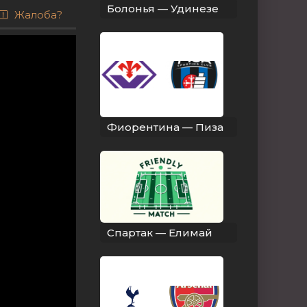
Болонья — Удинезе
Жалоба?
Фиорентина — Пиза
Спартак — Елимай