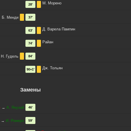
М. Морено
28'
Б. Менди
37'
Д. Варела Пампин
63'
Райан
74'
Н. Гудель
84'
Дж. Тольян
90+1'
Замены
е
→
А. Янузай
46'
→
И. Ромеро
59'