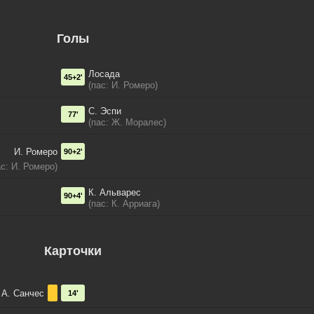
Голы
Лосада
45+2'
(пас: И. Ромеро)
С. Эспи
77'
(пас: Ж. Моралес)
И. Ромеро
90+2'
с: И. Ромеро)
К. Альварес
90+4'
(пас: К. Арриага)
Карточки
А. Санчес
14'