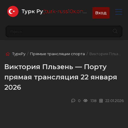
Турк Ру
(turk-russ10x.online)
Вход
ТуркРу
/
Прямые трансляции спорта
/ Виктория Пльзень — Порту
Виктория Пльзень — Порту
прямая трансляция 22 января
2026
0
138
22.01.2026