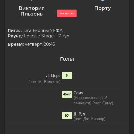
Виктория
Порту
Пльзень
Завершён
Лига:
Лига Европы УЕФА
Раунд:
League Stage – 7 тур
Время:
четверг, 20:45
Голы
Л. Церв
6'
(пас: М. Валента)
Саму
45+5'
(Нереализованный
пенальти) (пас: Саму)
Д. Гул
90'
(пас: Дж. Кивиор)