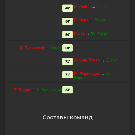
Б. Сайнц
→
Пепе
46'
Р. Мора
→
Вейга
56'
Коста
→
Ф. Моура
56'
Д. Висинский
→
Гавел
60'
Уильям Гомес
→
Д. Гул
71'
М. Фернандес
→
А.
71'
Варела
Т. Ладра
→
А. Зелькович
83'
Составы команд