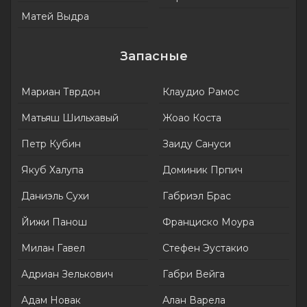
Матей Выдра
Запасные
Мариан Тврдон
Клаудио Рамос
Матьяш Шильхавый
Жоао Коста
Петр Кубин
Заиду Сануси
Якуб Халупа
Доминик Прпич
Даниэль Сухи
Габриэл Брас
Йижи Панош
Франциско Моура
Милан Гавел
Стефен Эустакио
Адриан Зелькович
Габри Вейга
Адам Новак
Алан Варела