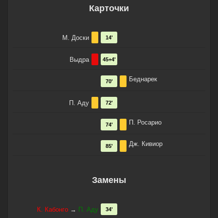
Карточки
М. Доски
14'
Выдра
45+4'
Беднарек
70'
П. Аду
72'
П. Росарио
74'
Дж. Кивиор
85'
Замены
К. Кабонго
→
П. Аду
34'