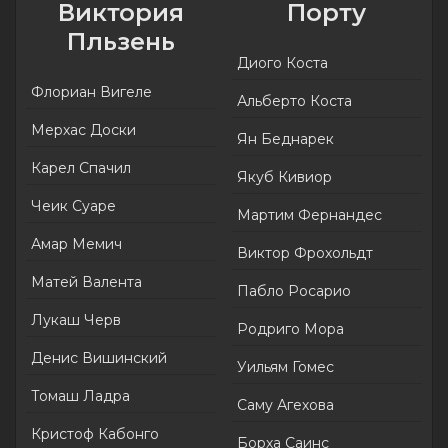
Виктория
Порту
Пльзень
Диого Коста
Флориан Вигеле
Альберто Коста
Мерхас Доски
Ян Беднарек
Карел Спачил
Якуб Кивиор
Чеик Суаре
Мартим Фернандес
Амар Мемич
Виктор Фрохольдт
Матей Валента
Пабло Росарио
Лукаш Черв
Родриго Мора
Денис Вишинский
Уильям Гомес
Томаш Ладра
Саму Агехова
Кристоф Кабонго
Борха Саинс